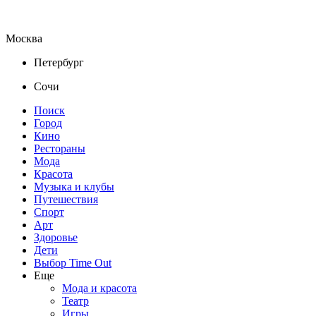
Москва
Петербург
Сочи
Поиск
Город
Кино
Рестораны
Мода
Красота
Музыка и клубы
Путешествия
Спорт
Арт
Здоровье
Дети
Выбор Time Out
Еще
Мода и красота
Театр
Игры