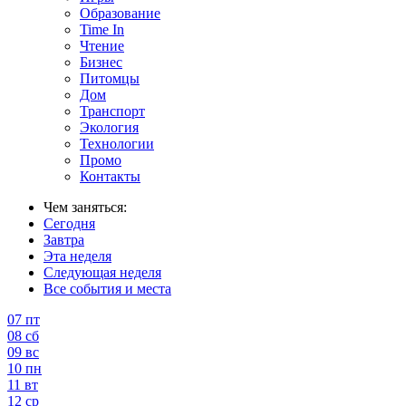
Образование
Time In
Чтение
Бизнес
Питомцы
Дом
Транспорт
Экология
Технологии
Промо
Контакты
Чем заняться:
Сегодня
Завтра
Эта неделя
Следующая неделя
Все события и места
07
пт
08
сб
09
вс
10
пн
11
вт
12
ср