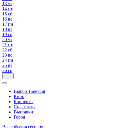
13
чт
14
пт
15
сб
16
вс
17
пн
18
вт
19
ср
20
чт
21
пт
22
сб
23
вс
24
пн
25
вт
26
ср
‹
›
Выбор Time Out
Кино
Концерты
Спектакли
Выставки
Город
Все события сегодня