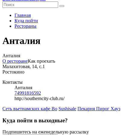
Главная
Куда пойти
Рестораны
Анталия
Анталия
О ресторане
Как проехать
Малахитовая, 14, с.1
Ростокино
Контакты
Анталия
74991816592
http://southerncity-club.ru/
Сеть вьетнамских кафе Bo
Sushisale
Пекарня Пирог Хауз
Куда пойти в выходные?
Подпишитесь на еженедельную рассылку