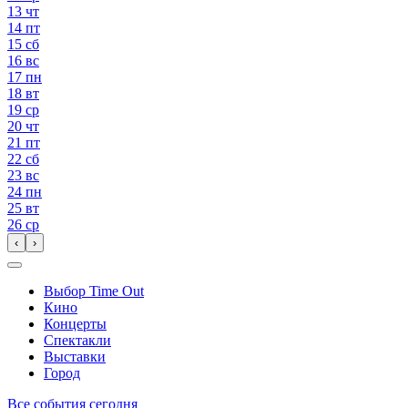
13
чт
14
пт
15
сб
16
вс
17
пн
18
вт
19
ср
20
чт
21
пт
22
сб
23
вс
24
пн
25
вт
26
ср
‹
›
Выбор Time Out
Кино
Концерты
Спектакли
Выставки
Город
Все события сегодня