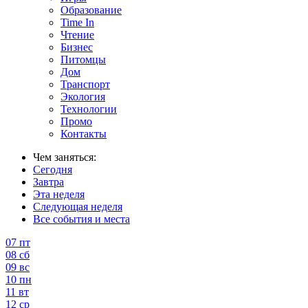
Образование
Time In
Чтение
Бизнес
Питомцы
Дом
Транспорт
Экология
Технологии
Промо
Контакты
Чем заняться:
Сегодня
Завтра
Эта неделя
Следующая неделя
Все события и места
07
пт
08
сб
09
вс
10
пн
11
вт
12
ср