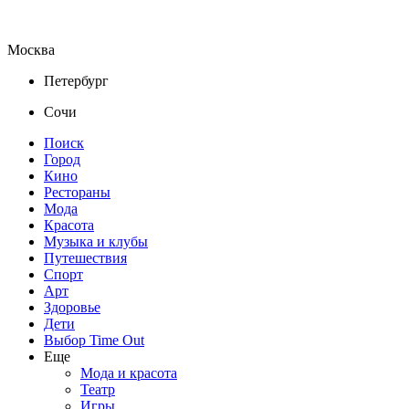
Москва
Петербург
Сочи
Поиск
Город
Кино
Рестораны
Мода
Красота
Музыка и клубы
Путешествия
Спорт
Арт
Здоровье
Дети
Выбор Time Out
Еще
Мода и красота
Театр
Игры