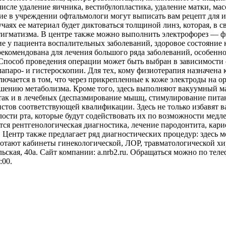
исле удаление яичника, вестибулопластика, удаление матки, мас
е в учреждении офтальмологи могут выписать вам рецепт для из
чаях ее материал будет диктоваться толщиной линз, которая, в с
стигматизма. В центре также можно выполнить электрофорез — 
вие у пациента воспалительных заболеваний, здоровое состояние 
 рекомендована для лечения большого ряда заболеваний, особенн
Способ проведения операции может быть выбран в зависимости 
лапаро- и гистероскопии. Для тех, кому физиотерапия назначена
ключается в том, что через прикрепленные к коже электроды на о
чшению метаболизма. Кроме того, здесь выполняют вакуумный ма
 так и в лечебных (деспазмирование мышц, стимулирование питан
истов соответствующей квалификации. Здесь не только избавят в
ости рта, которые будут содействовать их по возможности медл
ся рентгенологическая диагностика, лечение пародонтита, карие
ов. Центр также предлагает ряд диагностических процедур: здес
отают кабинеты гинекологической, ЛОР, травматологической хи
ьская, 40а. Сайт компании: a.nrb2.ru. Обращаться можно по теле
:00.