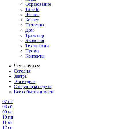
Образование
Time In
Чтение
Бизнес
Питомцы
Дом
Транспорт
Экология
Технологии
Промо
Контакты
Чем заняться:
Сегодня
Завтра
Эта неделя
Следующая неделя
Все события и места
07
пт
08
сб
09
вс
10
пн
11
вт
12
ср