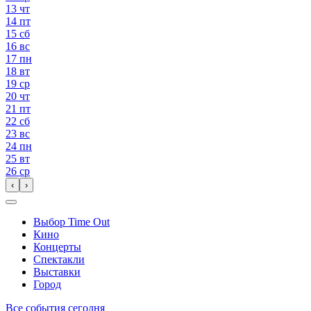
13
чт
14
пт
15
сб
16
вс
17
пн
18
вт
19
ср
20
чт
21
пт
22
сб
23
вс
24
пн
25
вт
26
ср
‹
›
Выбор Time Out
Кино
Концерты
Спектакли
Выставки
Город
Все события сегодня