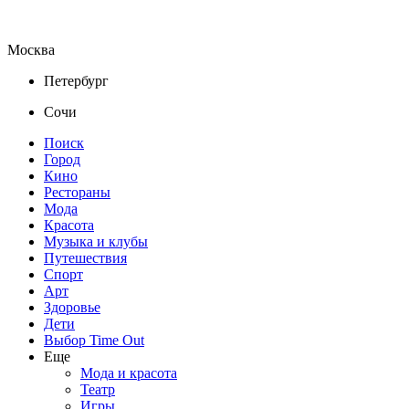
Москва
Петербург
Сочи
Поиск
Город
Кино
Рестораны
Мода
Красота
Музыка и клубы
Путешествия
Спорт
Арт
Здоровье
Дети
Выбор Time Out
Еще
Мода и красота
Театр
Игры