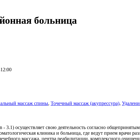
йонная больница
-12:00
альный массаж спины
,
Точечный массаж (акупрессура)
,
Удалени
 - 3.1) осуществляет свою деятельность согласно общеприняты
матологическая клиника и больница, где ведут прием врачи раз
лечебного массажа, центра реабилитации, комплексного очищен