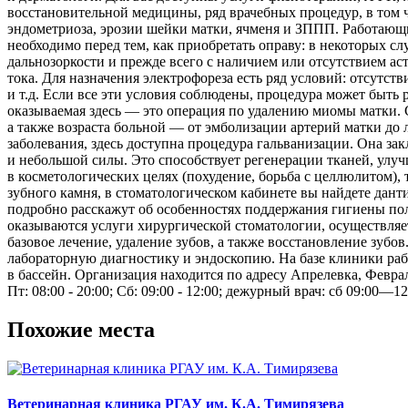
восстановительной медицины, ряд врачебных процедур, в том ч
эндометриоза, эрозии шейки матки, ячменя и ЗППП. Работающи
необходимо перед тем, как приобретать оправу: в некоторых слу
дальнозоркости и прежде всего с наличием или отсутствием а
тока. Для назначения электрофореза есть ряд условий: отсутст
и т.д. Если все эти условия соблюдены, процедура может быть
оказываемая здесь — это операция по удалению миомы матки. 
а также возраста больной — от эмболизации артерий матки до 
заболевания, здесь доступна процедура гальванизации. Она за
и небольшой силы. Это способствует регенерации тканей, улу
в косметологических целях (похудение, борьба с целлюлитом),
зубного камня, в стоматологическом кабинете вы найдете дант
подробно расскажут об особенностях поддержания гигиены пол
оказываются услуги хирургической стоматологии, осуществляет
базовое лечение, удаление зубов, а также восстановление зуб
лабораторную диагностику и эндоскопию. На базе клиники раб
в бассейн. Организация находится по адресу Апрелевка, Феврал
Пт: 08:00 - 20:00; Сб: 09:00 - 12:00; дежурный врач: сб 09:00—12
Похожие места
Ветеринарная клиника РГАУ им. К.А. Тимирязева