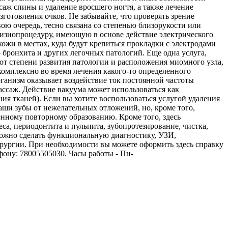
саж спины и удаление вросшего ногтя, а также лечение
готовления очков. Не забывайте, что проверять зрение
вою очередь, тесно связана со степенью близорукости или
физиопроцедуру, имеющую в основе действие электрического
кожи в местах, куда будут крепиться прокладки с электродами
о бронхита и других легочных патологий. Еще одна услуга,
от степени развития патологии и расположения миомного узла,
 комплексно во время лечения какого-то определенного
рганизм оказывает воздействие ток постоянной частоты
ссаж. Действие вакуума может использоваться как
ия тканей). Если вы хотите воспользоваться услугой удаления
аши зубы от нежелательных отложений, но, кроме того,
енному повторному образованию. Кроме того, здесь
са, периодонтита и пульпита, зубопротезирование, чистка,
ь можно сделать функциональную диагностику, УЗИ,
рургии. При необходимости вы можете оформить здесь справку
фону: 78005505030. Часы работы - Пн-