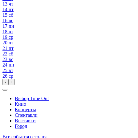
13
чт
14
пт
15
сб
16
вс
17
пн
18
вт
19
ср
20
чт
21
пт
22
сб
23
вс
24
пн
25
вт
26
ср
‹
›
Выбор Time Out
Кино
Концерты
Спектакли
Выставки
Город
Все события сегодня