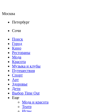
Москва
Петербург
Сочи
Поиск
Город
Кино
Рестораны
Мода
Красота
Музыка и клубы
Путешествия
Спорт
Арт
Здоровье
Дети
Выбор Time Out
Еще
Мода и красота
Театр
Игры