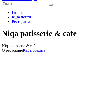
Главная
Куда пойти
Рестораны
Niqa patisserie & cafe
Niqa patisserie & cafe
О ресторане
Как проехать