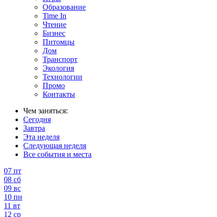
Образование
Time In
Чтение
Бизнес
Питомцы
Дом
Транспорт
Экология
Технологии
Промо
Контакты
Чем заняться:
Сегодня
Завтра
Эта неделя
Следующая неделя
Все события и места
07
пт
08
сб
09
вс
10
пн
11
вт
12
ср