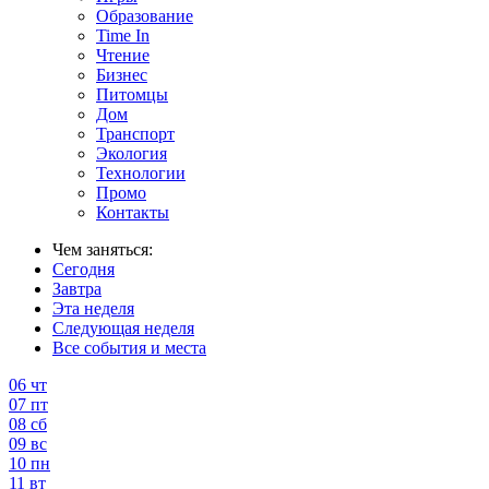
Образование
Time In
Чтение
Бизнес
Питомцы
Дом
Транспорт
Экология
Технологии
Промо
Контакты
Чем заняться:
Сегодня
Завтра
Эта неделя
Следующая неделя
Все события и места
06
чт
07
пт
08
сб
09
вс
10
пн
11
вт