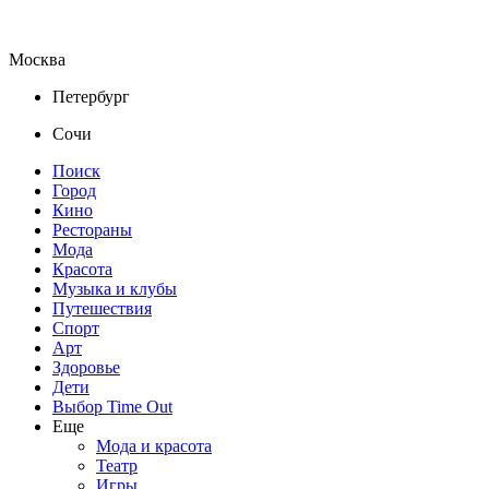
Москва
Петербург
Сочи
Поиск
Город
Кино
Рестораны
Мода
Красота
Музыка и клубы
Путешествия
Спорт
Арт
Здоровье
Дети
Выбор Time Out
Еще
Мода и красота
Театр
Игры