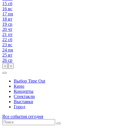
15
сб
16
вс
17
пн
18
вт
19
ср
20
чт
21
пт
22
сб
23
вс
24
пн
25
вт
26
ср
‹
›
Выбор Time Out
Кино
Концерты
Спектакли
Выставки
Город
Все события сегодня