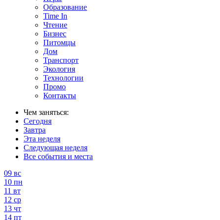
Образование
Time In
Чтение
Бизнес
Питомцы
Дом
Транспорт
Экология
Технологии
Промо
Контакты
Чем заняться:
Сегодня
Завтра
Эта неделя
Следующая неделя
Все события и места
09
вс
10
пн
11
вт
12
ср
13
чт
14
пт