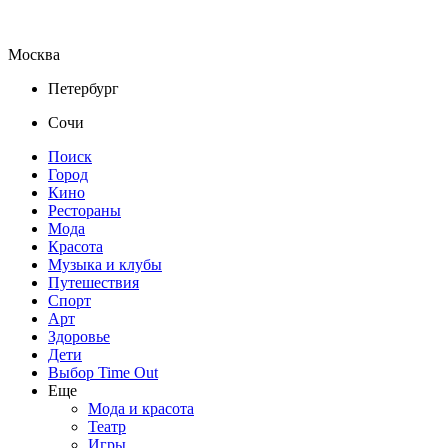
Москва
Петербург
Сочи
Поиск
Город
Кино
Рестораны
Мода
Красота
Музыка и клубы
Путешествия
Спорт
Арт
Здоровье
Дети
Выбор Time Out
Еще
Мода и красота
Театр
Игры