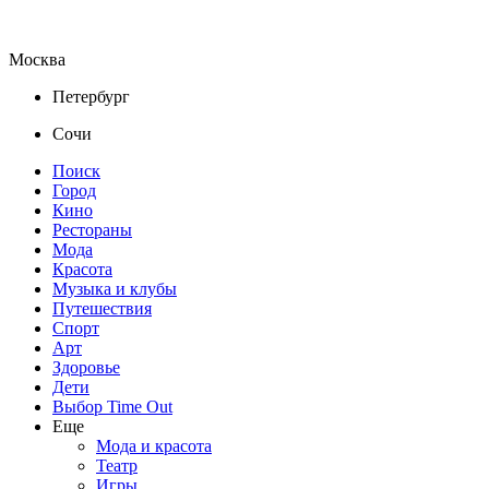
Москва
Петербург
Сочи
Поиск
Город
Кино
Рестораны
Мода
Красота
Музыка и клубы
Путешествия
Спорт
Арт
Здоровье
Дети
Выбор Time Out
Еще
Мода и красота
Театр
Игры