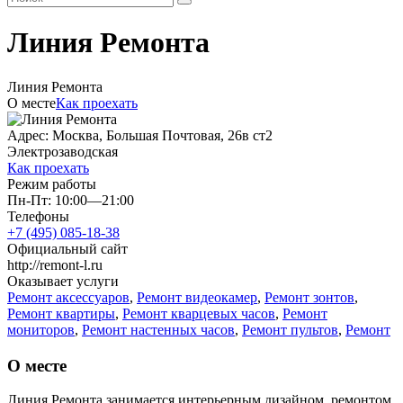
Линия Ремонта
Линия Ремонта
О месте
Как проехать
Адрес: Москва, Большая Почтовая, 26в ст2
Электрозаводская
Как проехать
Режим работы
Пн-Пт: 10:00—21:00
Телефоны
+7 (495) 085-18-38
Официальный сайт
http://remont-l.ru
Оказывает услуги
Ремонт аксессуаров
,
Ремонт видеокамер
,
Ремонт зонтов
,
Ремонт квартиры
,
Ремонт кварцевых часов
,
Ремонт
мониторов
,
Ремонт настенных часов
,
Ремонт пультов
,
Ремонт
синтезатора
,
Ремонт стола
,
Ремонт торгового оборудования
,
Ремонт электроинструментов
,
Ремонт электроники
О месте
Линия Ремонта занимается интерьерным дизайном, ремонтом