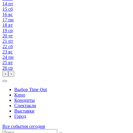
14
пт
15
сб
16
вс
17
пн
18
вт
19
ср
20
чт
21
пт
22
сб
23
вс
24
пн
25
вт
26
ср
‹
›
Выбор Time Out
Кино
Концерты
Спектакли
Выставки
Город
Все события сегодня