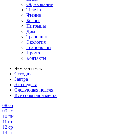
Образование
Time In
Чтение
Бизнес
Питомцы
Дом
Транспорт
Экология
Технологии
Промо
Контакты
Чем заняться:
Сегодня
Завтра
Эта неделя
Следующая неделя
Все события и места
08
сб
09
вс
10
пн
11
вт
12
ср
13
чт