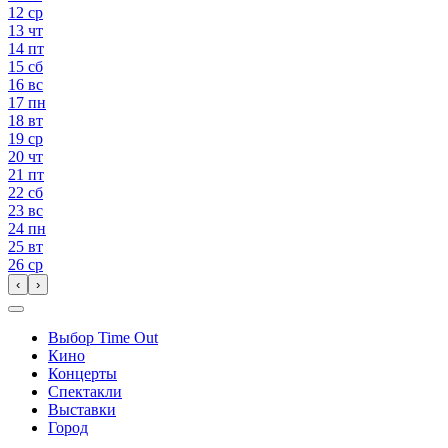
12
ср
13
чт
14
пт
15
сб
16
вс
17
пн
18
вт
19
ср
20
чт
21
пт
22
сб
23
вс
24
пн
25
вт
26
ср
‹
›
Выбор Time Out
Кино
Концерты
Спектакли
Выставки
Город