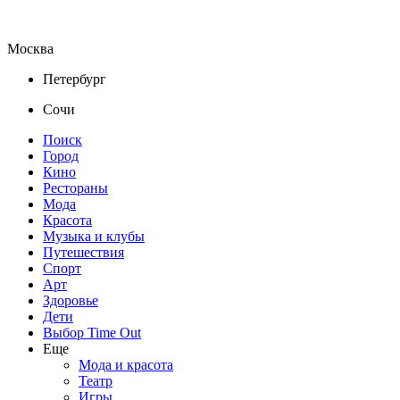
Москва
Петербург
Сочи
Поиск
Город
Кино
Рестораны
Мода
Красота
Музыка и клубы
Путешествия
Спорт
Арт
Здоровье
Дети
Выбор Time Out
Еще
Мода и красота
Театр
Игры