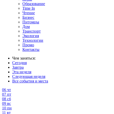
Образование
Time In
Чтение
Бизнес
Питомцы
Дом
Транспорт
Экология
Технологии
Промо
Контакты
Чем заняться:
Сегодня
Завтра
Эта неделя
Следующая неделя
Все события и места
06
чт
07
пт
08
сб
09
вс
10
пн
11
вт