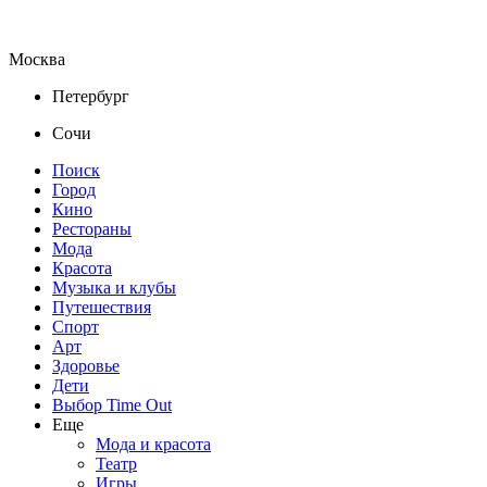
Москва
Петербург
Сочи
Поиск
Город
Кино
Рестораны
Мода
Красота
Музыка и клубы
Путешествия
Спорт
Арт
Здоровье
Дети
Выбор Time Out
Еще
Мода и красота
Театр
Игры