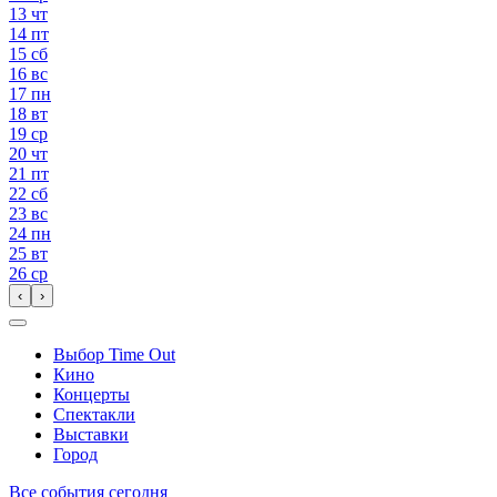
13
чт
14
пт
15
сб
16
вс
17
пн
18
вт
19
ср
20
чт
21
пт
22
сб
23
вс
24
пн
25
вт
26
ср
‹
›
Выбор Time Out
Кино
Концерты
Спектакли
Выставки
Город
Все события сегодня