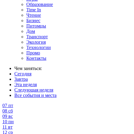
Образование
Time In
Чтение
Бизнес
Питомцы
Дом
Транспорт
Экология
Технологии
Промо
Контакты
Чем заняться:
Сегодня
Завтра
Эта неделя
Следующая неделя
Все события и места
07
пт
08
сб
09
вс
10
пн
11
вт
12
ср