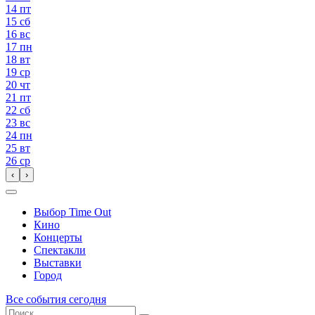
14
пт
15
сб
16
вс
17
пн
18
вт
19
ср
20
чт
21
пт
22
сб
23
вс
24
пн
25
вт
26
ср
‹
›
Выбор Time Out
Кино
Концерты
Спектакли
Выставки
Город
Все события сегодня