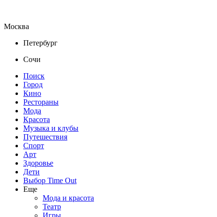
Москва
Петербург
Сочи
Поиск
Город
Кино
Рестораны
Мода
Красота
Музыка и клубы
Путешествия
Спорт
Арт
Здоровье
Дети
Выбор Time Out
Еще
Мода и красота
Театр
Игры