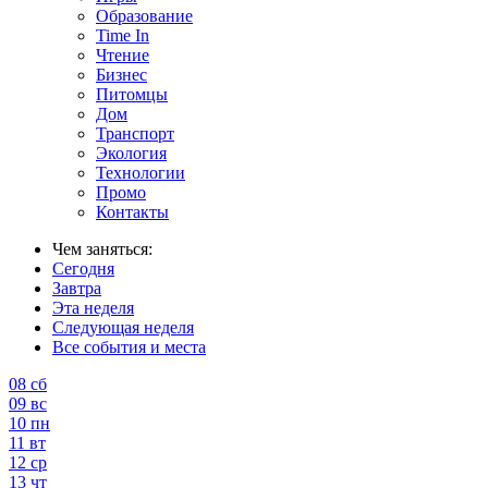
Образование
Time In
Чтение
Бизнес
Питомцы
Дом
Транспорт
Экология
Технологии
Промо
Контакты
Чем заняться:
Сегодня
Завтра
Эта неделя
Следующая неделя
Все события и места
08
сб
09
вс
10
пн
11
вт
12
ср
13
чт