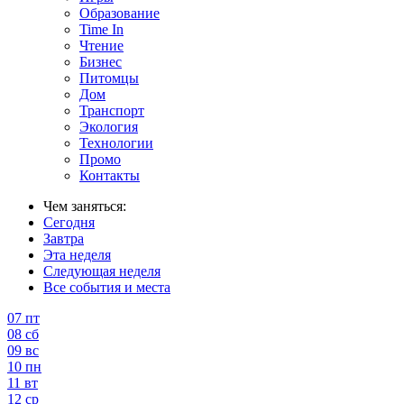
Образование
Time In
Чтение
Бизнес
Питомцы
Дом
Транспорт
Экология
Технологии
Промо
Контакты
Чем заняться:
Сегодня
Завтра
Эта неделя
Следующая неделя
Все события и места
07
пт
08
сб
09
вс
10
пн
11
вт
12
ср