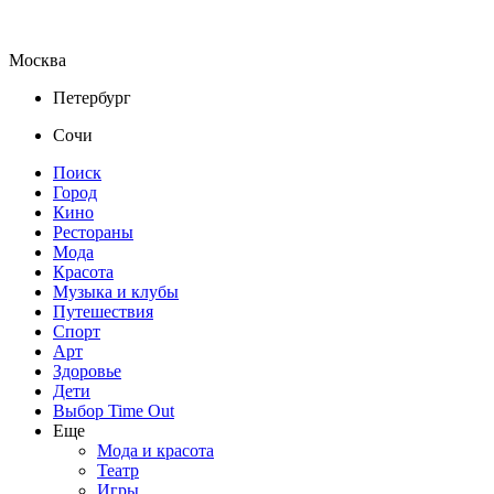
Москва
Петербург
Сочи
Поиск
Город
Кино
Рестораны
Мода
Красота
Музыка и клубы
Путешествия
Спорт
Арт
Здоровье
Дети
Выбор Time Out
Еще
Мода и красота
Театр
Игры