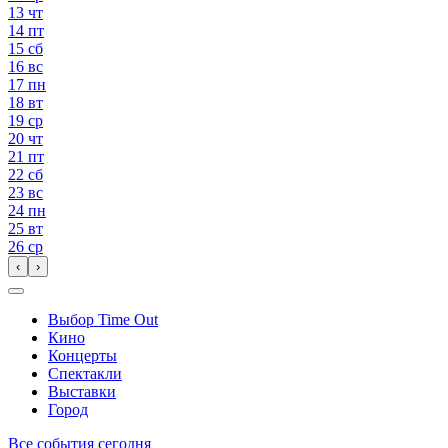
13
чт
14
пт
15
сб
16
вс
17
пн
18
вт
19
ср
20
чт
21
пт
22
сб
23
вс
24
пн
25
вт
26
ср
‹
›
Выбор Time Out
Кино
Концерты
Спектакли
Выставки
Город
Все события сегодня