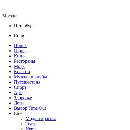
Москва
Петербург
Сочи
Поиск
Город
Кино
Рестораны
Мода
Красота
Музыка и клубы
Путешествия
Спорт
Арт
Здоровье
Дети
Выбор Time Out
Еще
Мода и красота
Театр
Игры