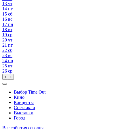
13
чт
14
пт
15
сб
16
вс
17
пн
18
вт
19
ср
20
чт
21
пт
22
сб
23
вс
24
пн
25
вт
26
ср
‹
›
Выбор Time Out
Кино
Концерты
Спектакли
Выставки
Город
Все события сегодня