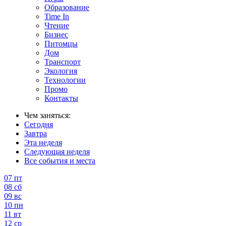
Образование
Time In
Чтение
Бизнес
Питомцы
Дом
Транспорт
Экология
Технологии
Промо
Контакты
Чем заняться:
Сегодня
Завтра
Эта неделя
Следующая неделя
Все события и места
07
пт
08
сб
09
вс
10
пн
11
вт
12
ср