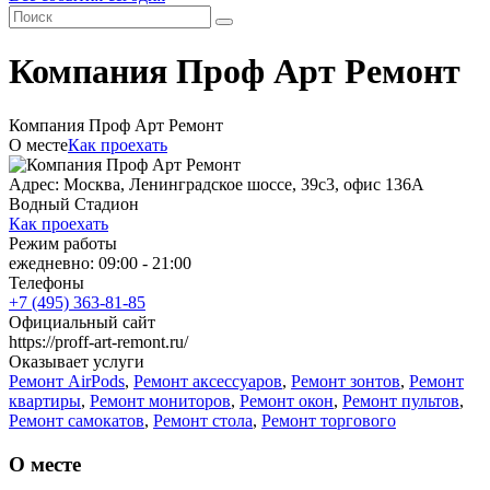
Компания Проф Арт Ремонт
Компания Проф Арт Ремонт
О месте
Как проехать
Адрес: Москва, Ленинградское шоссе, 39с3, офис 136А
Водный Стадион
Как проехать
Режим работы
ежедневно: 09:00 - 21:00
Телефоны
+7 (495) 363-81-85
Официальный сайт
https://proff-art-remont.ru/
Оказывает услуги
Ремонт AirPods
,
Ремонт аксессуаров
,
Ремонт зонтов
,
Ремонт
квартиры
,
Ремонт мониторов
,
Ремонт окон
,
Ремонт пультов
,
Ремонт самокатов
,
Ремонт стола
,
Ремонт торгового
оборудования
,
Ремонт шкафа-купе
,
Ремонт
электроинструментов
О месте