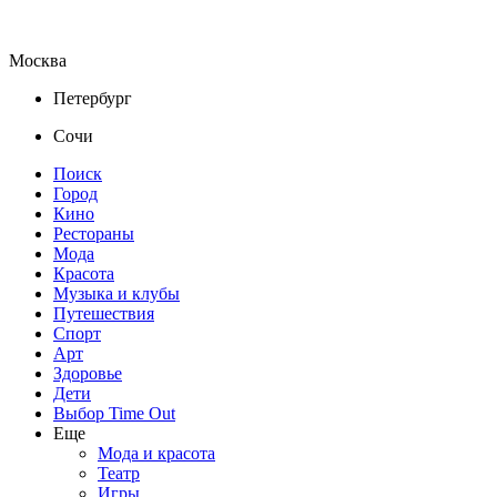
Москва
Петербург
Сочи
Поиск
Город
Кино
Рестораны
Мода
Красота
Музыка и клубы
Путешествия
Спорт
Арт
Здоровье
Дети
Выбор Time Out
Еще
Мода и красота
Театр
Игры