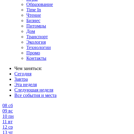
Образование
Time In
Чтение
Бизнес
Питомцы
Дом
Транспорт
Экология
Технологии
Промо
Контакты
Чем заняться:
Сегодня
Завтра
Эта неделя
Следующая неделя
Все события и места
08
сб
09
вс
10
пн
11
вт
12
ср
13
чт