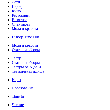
Дети
Город
Кино
Рестораны
Развитие
Спектакли
Мода и красота
Выбор Time Out
Мода и красота
Статьи и обзоры
Театр
Статьи и обзоры
Театры от А до Я
Театральная афиша
Игры
Образование
Time In
Чтение