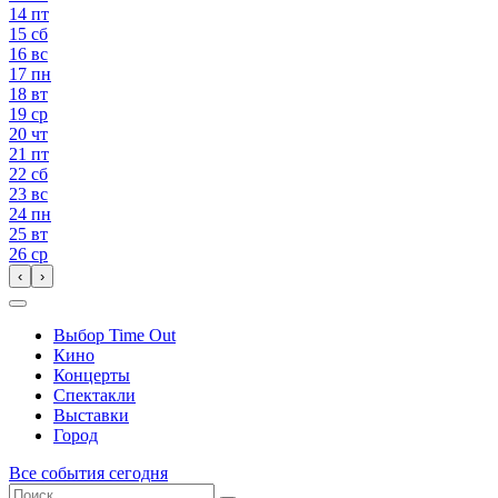
14
пт
15
сб
16
вс
17
пн
18
вт
19
ср
20
чт
21
пт
22
сб
23
вс
24
пн
25
вт
26
ср
‹
›
Выбор Time Out
Кино
Концерты
Спектакли
Выставки
Город
Все события сегодня