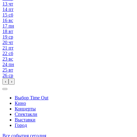
13
чт
14
пт
15
сб
16
вс
17
пн
18
вт
19
ср
20
чт
21
пт
22
сб
23
вс
24
пн
25
вт
26
ср
‹
›
Выбор Time Out
Кино
Концерты
Спектакли
Выставки
Город
Все события сегодня