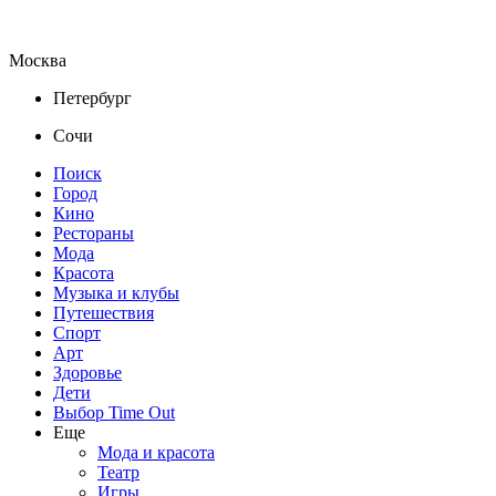
Москва
Петербург
Сочи
Поиск
Город
Кино
Рестораны
Мода
Красота
Музыка и клубы
Путешествия
Спорт
Арт
Здоровье
Дети
Выбор Time Out
Еще
Мода и красота
Театр
Игры