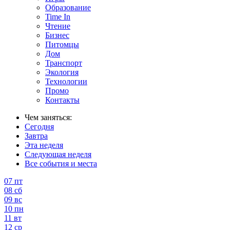
Образование
Time In
Чтение
Бизнес
Питомцы
Дом
Транспорт
Экология
Технологии
Промо
Контакты
Чем заняться:
Сегодня
Завтра
Эта неделя
Следующая неделя
Все события и места
07
пт
08
сб
09
вс
10
пн
11
вт
12
ср