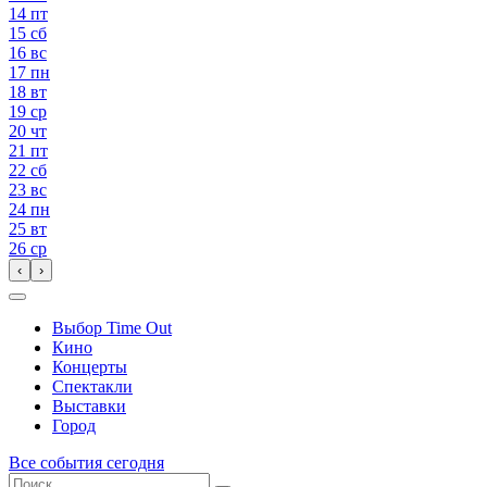
14
пт
15
сб
16
вс
17
пн
18
вт
19
ср
20
чт
21
пт
22
сб
23
вс
24
пн
25
вт
26
ср
‹
›
Выбор Time Out
Кино
Концерты
Спектакли
Выставки
Город
Все события сегодня