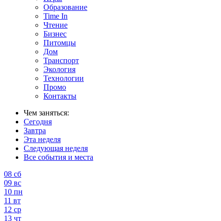
Образование
Time In
Чтение
Бизнес
Питомцы
Дом
Транспорт
Экология
Технологии
Промо
Контакты
Чем заняться:
Сегодня
Завтра
Эта неделя
Следующая неделя
Все события и места
08
сб
09
вс
10
пн
11
вт
12
ср
13
чт