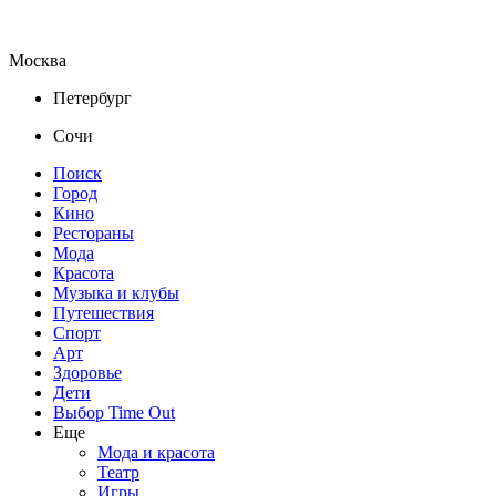
Москва
Петербург
Сочи
Поиск
Город
Кино
Рестораны
Мода
Красота
Музыка и клубы
Путешествия
Спорт
Арт
Здоровье
Дети
Выбор Time Out
Еще
Мода и красота
Театр
Игры