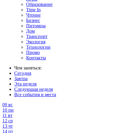
Образование
Time In
Чтение
Бизнес
Питомцы
Дом
Транспорт
Экология
Технологии
Промо
Контакты
Чем заняться:
Сегодня
Завтра
Эта неделя
Следующая неделя
Все события и места
09
вс
10
пн
11
вт
12
ср
13
чт
14
пт