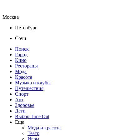
Москва
Петербург
Сочи
Поиск
Город
Кино
Рестораны
Мода
Красота
Музыка и клубы
Путешествия
Спорт
Арт
Здоровье
Дети
Выбор Time Out
Еще
Мода и красота
Театр
Игры