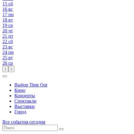
15
сб
16
вс
17
пн
18
вт
19
ср
20
чт
21
пт
22
сб
23
вс
24
пн
25
вт
26
ср
‹
›
Выбор Time Out
Кино
Концерты
Спектакли
Выставки
Город
Все события сегодня