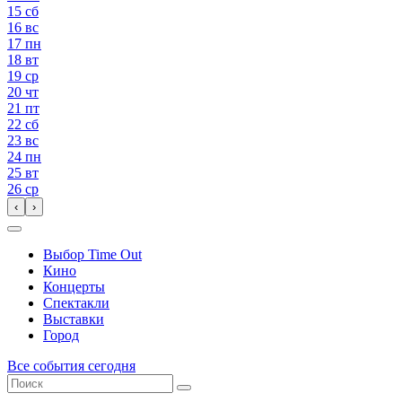
15
сб
16
вс
17
пн
18
вт
19
ср
20
чт
21
пт
22
сб
23
вс
24
пн
25
вт
26
ср
‹
›
Выбор Time Out
Кино
Концерты
Спектакли
Выставки
Город
Все события сегодня