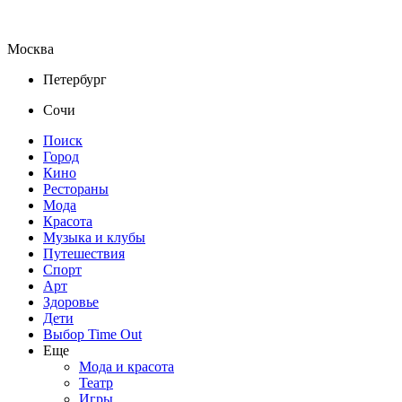
Москва
Петербург
Сочи
Поиск
Город
Кино
Рестораны
Мода
Красота
Музыка и клубы
Путешествия
Спорт
Арт
Здоровье
Дети
Выбор Time Out
Еще
Мода и красота
Театр
Игры