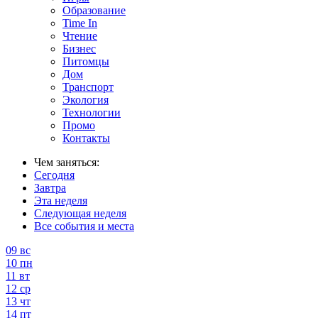
Образование
Time In
Чтение
Бизнес
Питомцы
Дом
Транспорт
Экология
Технологии
Промо
Контакты
Чем заняться:
Сегодня
Завтра
Эта неделя
Следующая неделя
Все события и места
09
вс
10
пн
11
вт
12
ср
13
чт
14
пт