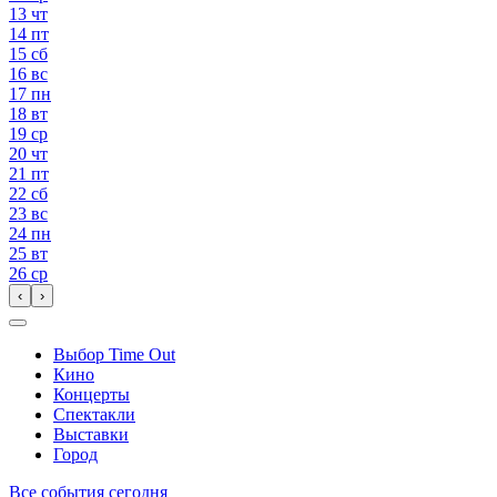
13
чт
14
пт
15
сб
16
вс
17
пн
18
вт
19
ср
20
чт
21
пт
22
сб
23
вс
24
пн
25
вт
26
ср
‹
›
Выбор Time Out
Кино
Концерты
Спектакли
Выставки
Город
Все события сегодня