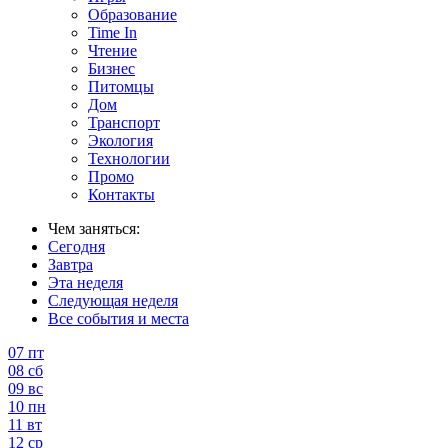
Образование
Time In
Чтение
Бизнес
Питомцы
Дом
Транспорт
Экология
Технологии
Промо
Контакты
Чем заняться:
Сегодня
Завтра
Эта неделя
Следующая неделя
Все события и места
07
пт
08
сб
09
вс
10
пн
11
вт
12
ср