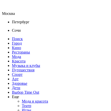
Москва
Петербург
Сочи
Поиск
Город
Кино
Рестораны
Мода
Красота
Музыка и клубы
Путешествия
Спорт
Арт
Здоровье
Дети
Выбор Time Out
Еще
Мода и красота
Театр
Игры