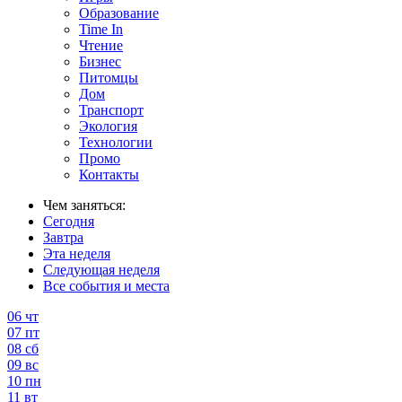
Образование
Time In
Чтение
Бизнес
Питомцы
Дом
Транспорт
Экология
Технологии
Промо
Контакты
Чем заняться:
Сегодня
Завтра
Эта неделя
Следующая неделя
Все события и места
06
чт
07
пт
08
сб
09
вс
10
пн
11
вт