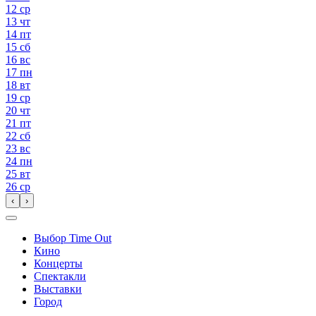
12
ср
13
чт
14
пт
15
сб
16
вс
17
пн
18
вт
19
ср
20
чт
21
пт
22
сб
23
вс
24
пн
25
вт
26
ср
‹
›
Выбор Time Out
Кино
Концерты
Спектакли
Выставки
Город