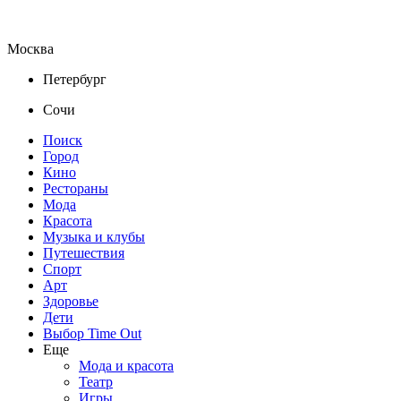
Москва
Петербург
Сочи
Поиск
Город
Кино
Рестораны
Мода
Красота
Музыка и клубы
Путешествия
Спорт
Арт
Здоровье
Дети
Выбор Time Out
Еще
Мода и красота
Театр
Игры