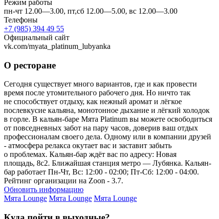
Режим работы
пн-чт 12.00—3.00, пт,сб 12.00—5.00, вс 12.00—3.00
Телефоны
+7 (985) 394 49 55
Официальный сайт
vk.com/myata_platinum_lubyanka
О ресторане
Сегодня существует много вариантов, где и как провести
время после утомительного рабочего дня. Но ничто так
не способствует отдыху, как нежный аромат и лёгкое
послевкусие кальяна, монотонное дыхание и лёгкий холодок
в горле. В кальян-баре Мята Platinum вы можете освободиться
от повседневных забот на пару часов, доверив ваш отдых
профессионалам своего дела. Одному или в компании друзей
- атмосфера релакса окутает вас и заставит забыть
о проблемах. Кальян-бар ждёт вас по адресу: Новая
площадь, 8с2. Ближайшая станция метро — Лубянка. Кальян-
бар работает Пн-Чт, Вс: 12:00 - 02:00; Пт-Сб: 12:00 - 04:00.
Рейтинг организации на Zoon - 3.7.
Обновить информацию
Мята Lounge
Мята Lounge
Мята Lounge
Куда пойти в выходные?