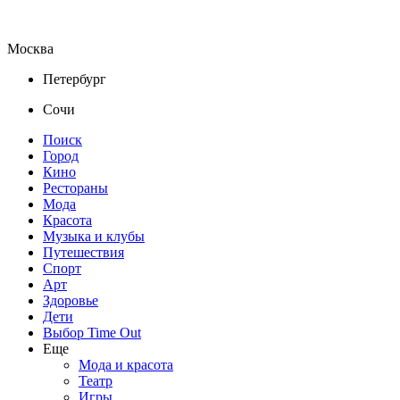
Москва
Петербург
Сочи
Поиск
Город
Кино
Рестораны
Мода
Красота
Музыка и клубы
Путешествия
Спорт
Арт
Здоровье
Дети
Выбор Time Out
Еще
Мода и красота
Театр
Игры