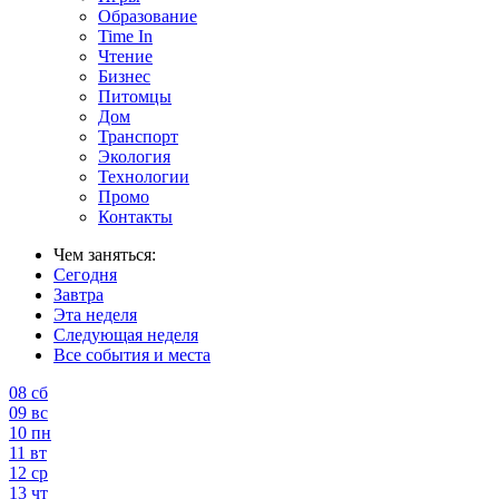
Образование
Time In
Чтение
Бизнес
Питомцы
Дом
Транспорт
Экология
Технологии
Промо
Контакты
Чем заняться:
Сегодня
Завтра
Эта неделя
Следующая неделя
Все события и места
08
сб
09
вс
10
пн
11
вт
12
ср
13
чт