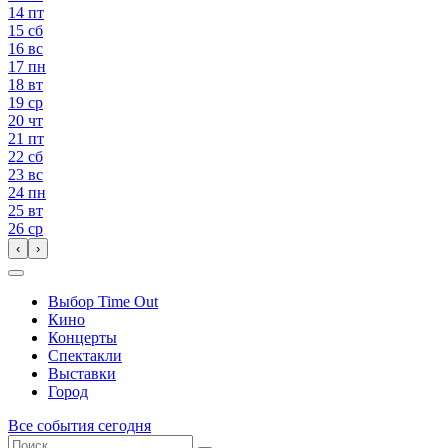
14
пт
15
сб
16
вс
17
пн
18
вт
19
ср
20
чт
21
пт
22
сб
23
вс
24
пн
25
вт
26
ср
‹
›
Выбор Time Out
Кино
Концерты
Спектакли
Выставки
Город
Все события сегодня