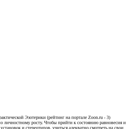
тической Эзотерики (рейтинг на портале Zoon.ru - 3)
 по личностному росту. Чтобы прийти к состоянию равновесия и
становок и стереотипов, учиться адекватно смотреть на свои