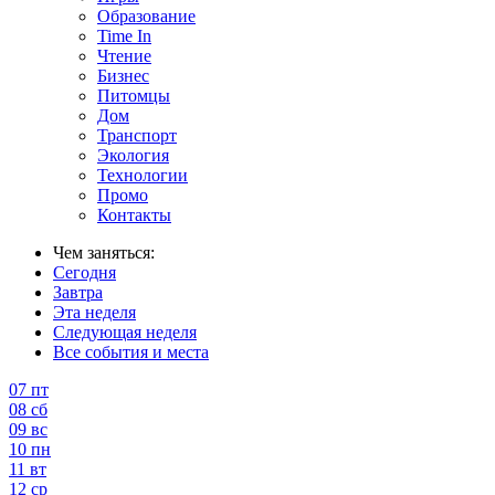
Образование
Time In
Чтение
Бизнес
Питомцы
Дом
Транспорт
Экология
Технологии
Промо
Контакты
Чем заняться:
Сегодня
Завтра
Эта неделя
Следующая неделя
Все события и места
07
пт
08
сб
09
вс
10
пн
11
вт
12
ср