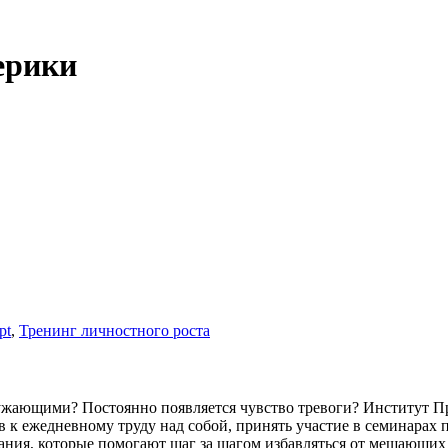
ерики
pt
,
Тренинг личностного роста
ающими? Постоянно появляется чувство тревоги? Институт Прак
ов к ежедневному труду над собой, принять участие в семинарах
ания, которые помогают шаг за шагом избавляться от мешающих у