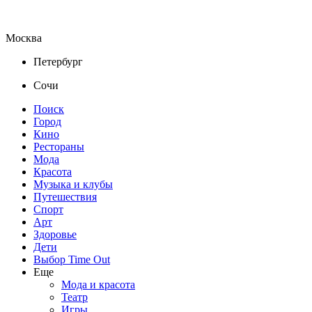
Москва
Петербург
Сочи
Поиск
Город
Кино
Рестораны
Мода
Красота
Музыка и клубы
Путешествия
Спорт
Арт
Здоровье
Дети
Выбор Time Out
Еще
Мода и красота
Театр
Игры