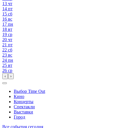
13
чт
14
пт
15
сб
16
вс
17
пн
18
вт
19
ср
20
чт
21
пт
22
сб
23
вс
24
пн
25
вт
26
ср
‹
›
Выбор Time Out
Кино
Концерты
Спектакли
Выставки
Город
Все события сегодня