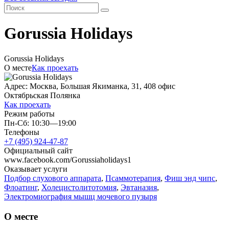
Gorussia Holidays
Gorussia Holidays
О месте
Как проехать
Адрес: Москва, Большая Якиманка, 31, 408 офис
Октябрьская
Полянка
Как проехать
Режим работы
Пн-Сб: 10:30—19:00
Телефоны
+7 (495) 924-47-87
Официальный сайт
www.facebook.com/Gorussiaholidays1
Оказывает услуги
Подбор слухового аппарата
,
Псаммотерапия
,
Фиш энд чипс
,
Флоатинг
,
Холецистолитотомия
,
Эвтаназия
,
Электромиография мышц мочевого пузыря
О месте