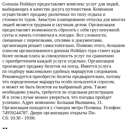
Gorussia Holidays предоставляет комплекс услуг для людей,
выбирающих в качестве досуга путешествия. Компания
осуществляет продажу различных по типу отдыха и
стоимости туров. Зачастую планирование отпуска для многих
людей является трудным и скучным делом. Организация
предоставляет возможность сбросить с себя груз ненужной
суеты и начать готовиться к поездке. Все сложности,
связанные с перевозками, отелями и документами,
организация решает самостоятельно. Помимо этого, большим
плюсом организованного gorussia Holidays тура станет куда
более низкая плата за совокупность услуг по сравнению
с приобретением каждой услуги отдельно. Организация
производит продажу билетов на поезд. Имеется услуга
по подбору максимально удобных маршрутов следования.
Рекомендуется приобрести билеты предварительно, потому
что определенные маршруты особо пользуются спросом,
и может не быть билетов на выбранный день. Также
необходимо узнать, требуется ли отдельная регистрация.
И в этом случае можно увериться, что поездка пройдет
успешно. Адрес компании: Большая Якиманка, 31.
Организация находится у станции метро Полянка. Телефон:
74959244787. Двери организации открыты Пн-
Сб: 10:30 - 19:00.