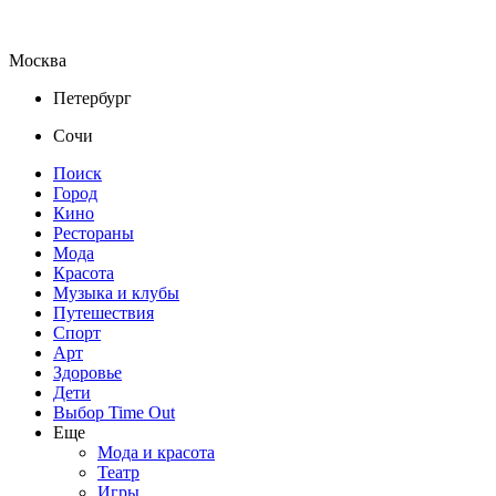
Москва
Петербург
Сочи
Поиск
Город
Кино
Рестораны
Мода
Красота
Музыка и клубы
Путешествия
Спорт
Арт
Здоровье
Дети
Выбор Time Out
Еще
Мода и красота
Театр
Игры