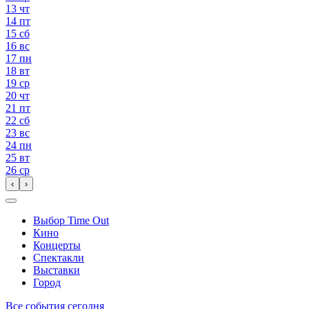
13
чт
14
пт
15
сб
16
вс
17
пн
18
вт
19
ср
20
чт
21
пт
22
сб
23
вс
24
пн
25
вт
26
ср
‹
›
Выбор Time Out
Кино
Концерты
Спектакли
Выставки
Город
Все события сегодня