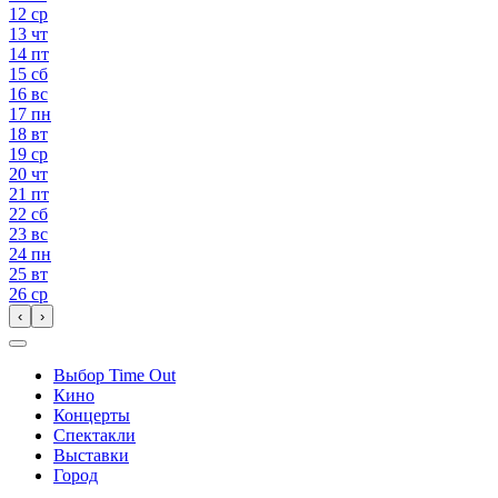
12
ср
13
чт
14
пт
15
сб
16
вс
17
пн
18
вт
19
ср
20
чт
21
пт
22
сб
23
вс
24
пн
25
вт
26
ср
‹
›
Выбор Time Out
Кино
Концерты
Спектакли
Выставки
Город