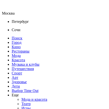
Москва
Петербург
Сочи
Поиск
Город
Кино
Рестораны
Мода
Красота
Музыка и клубы
Путешествия
Спорт
Арт
Здоровье
Дети
Выбор Time Out
Еще
Мода и красота
Театр
Игры