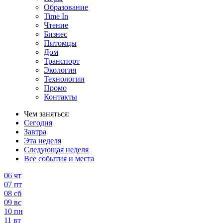
Образование
Time In
Чтение
Бизнес
Питомцы
Дом
Транспорт
Экология
Технологии
Промо
Контакты
Чем заняться:
Сегодня
Завтра
Эта неделя
Следующая неделя
Все события и места
06
чт
07
пт
08
сб
09
вс
10
пн
11
вт