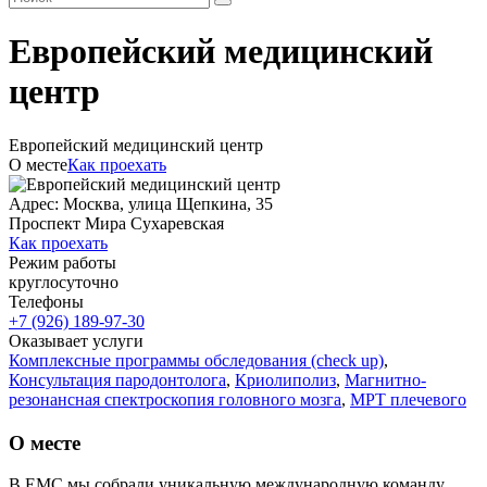
Европейский медицинский
центр
Европейский медицинский центр
О месте
Как проехать
Адрес: Москва, улица Щепкина, 35
Проспект Мира
Сухаревская
Как проехать
Режим работы
круглосуточно
Телефоны
+7 (926) 189-97-30
Оказывает услуги
Комплексные программы обследования (check up)
,
Консультация пародонтолога
,
Криолиполиз
,
Магнитно-
резонансная спектроскопия головного мозга
,
МРТ плечевого
сплетения
,
МРТ сердца ребенку
О месте
В EMC мы собрали уникальную международную команду