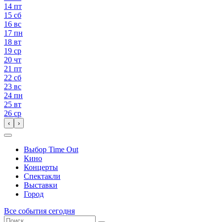
14
пт
15
сб
16
вс
17
пн
18
вт
19
ср
20
чт
21
пт
22
сб
23
вс
24
пн
25
вт
26
ср
‹
›
Выбор Time Out
Кино
Концерты
Спектакли
Выставки
Город
Все события сегодня