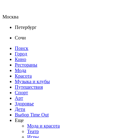
Москва
Петербург
Сочи
Поиск
Город
Кино
Рестораны
Мода
Красота
Музыка и клубы
Путешествия
Спорт
Арт
Здоровье
Дети
Выбор Time Out
Еще
Мода и красота
Театр
Игры