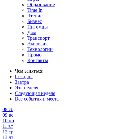
Образование
Time In
Чтение
Бизнес
Питомцы
Дом
Транспорт
Экология
Технологии
Промо
Контакты
Чем заняться:
Сегодня
Завтра
Эта неделя
Следующая неделя
Все события и места
08
сб
09
вс
10
пн
11
вт
12
ср
13
чт