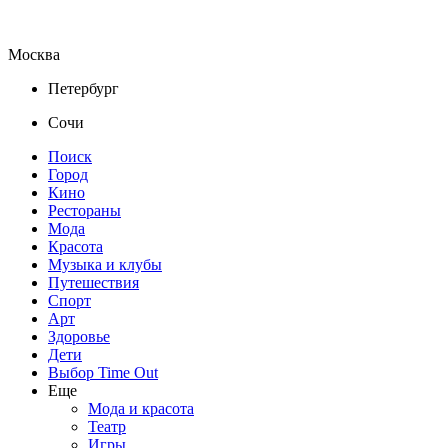
Москва
Петербург
Сочи
Поиск
Город
Кино
Рестораны
Мода
Красота
Музыка и клубы
Путешествия
Спорт
Арт
Здоровье
Дети
Выбор Time Out
Еще
Мода и красота
Театр
Игры