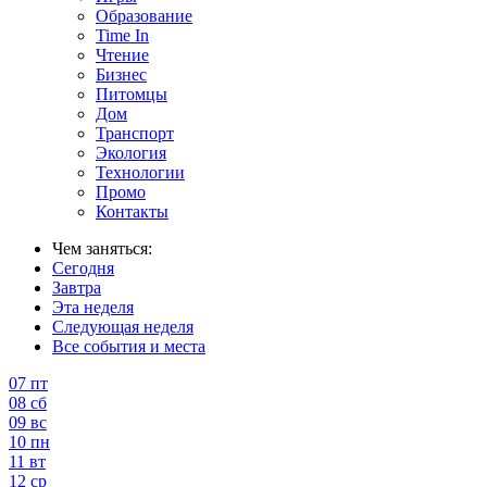
Образование
Time In
Чтение
Бизнес
Питомцы
Дом
Транспорт
Экология
Технологии
Промо
Контакты
Чем заняться:
Сегодня
Завтра
Эта неделя
Следующая неделя
Все события и места
07
пт
08
сб
09
вс
10
пн
11
вт
12
ср