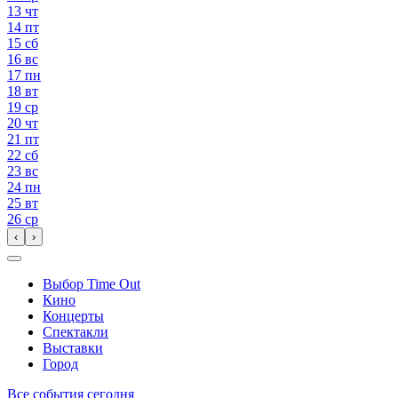
13
чт
14
пт
15
сб
16
вс
17
пн
18
вт
19
ср
20
чт
21
пт
22
сб
23
вс
24
пн
25
вт
26
ср
‹
›
Выбор Time Out
Кино
Концерты
Спектакли
Выставки
Город
Все события сегодня