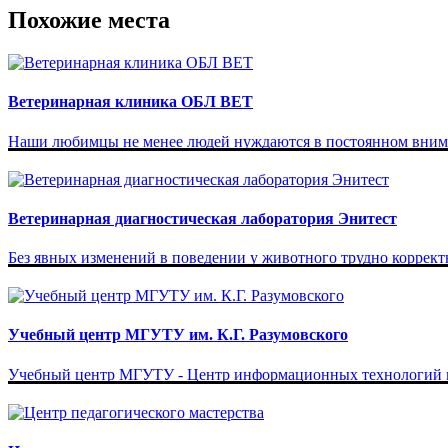
Похожие места
Ветеринарная клиника ОБЛ ВЕТ
Наши любимцы не менее людей нуждаются в постоянном вниман
Ветеринарная диагностическая лаборатория Энитест
Без явных изменений в поведении у животного трудно корректн
Учебный центр МГУТУ им. К.Г. Разумовского
У­чеб­ный центр МГУТУ -­ Центр ин­фор­ма­ци­он­ных тех­но­ло­гий и п