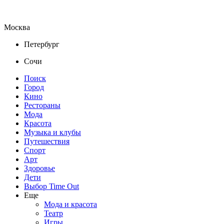
Москва
Петербург
Сочи
Поиск
Город
Кино
Рестораны
Мода
Красота
Музыка и клубы
Путешествия
Спорт
Арт
Здоровье
Дети
Выбор Time Out
Еще
Мода и красота
Театр
Игры