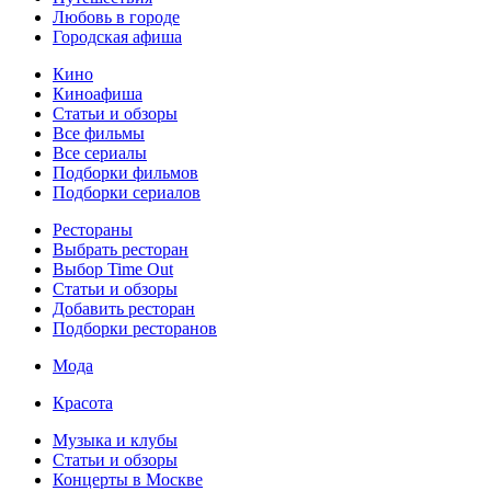
Любовь в городе
Городская афиша
Кино
Киноафиша
Статьи и обзоры
Все фильмы
Все сериалы
Подборки фильмов
Подборки сериалов
Рестораны
Выбрать ресторан
Выбор Time Out
Статьи и обзоры
Добавить ресторан
Подборки ресторанов
Мода
Красота
Музыка и клубы
Статьи и обзоры
Концерты в Москве