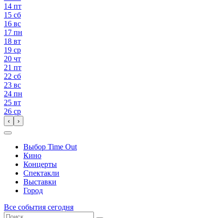
14
пт
15
сб
16
вс
17
пн
18
вт
19
ср
20
чт
21
пт
22
сб
23
вс
24
пн
25
вт
26
ср
‹
›
Выбор Time Out
Кино
Концерты
Спектакли
Выставки
Город
Все события сегодня