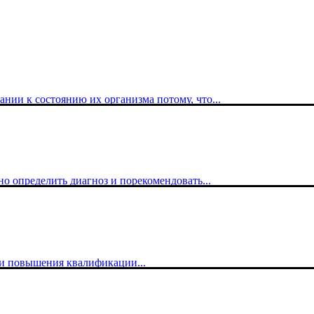
ии к состоянию их организма потому, что...
о определить диагноз и порекомендовать...
о­вы­ше­ни­я ква­ли­фи­ка­ци­и...