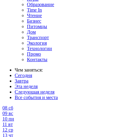
Образование
Time In
Чтение
Бизнес
Питомцы
Дом
Транспорт
Экология
Технологии
Промо
Контакты
Чем заняться:
Сегодня
Завтра
Эта неделя
Следующая неделя
Все события и места
08
сб
09
вс
10
пн
11
вт
12
ср
13
чт