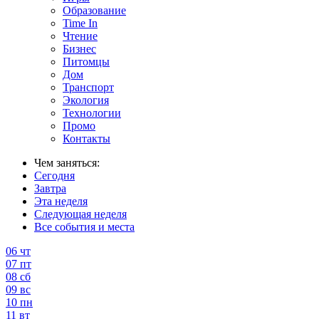
Образование
Time In
Чтение
Бизнес
Питомцы
Дом
Транспорт
Экология
Технологии
Промо
Контакты
Чем заняться:
Сегодня
Завтра
Эта неделя
Следующая неделя
Все события и места
06
чт
07
пт
08
сб
09
вс
10
пн
11
вт