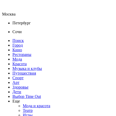
Москва
Петербург
Сочи
Поиск
Город
Кино
Рестораны
Мода
Красота
Музыка и клубы
Путешествия
Спорт
Арт
Здоровье
Дети
Выбор Time Out
Еще
Мода и красота
Театр
Игры