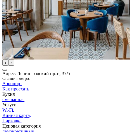
‹
›
Адрес: Ленинградский пр-т., 37/5
Станция метро:
Аэропорт
Как проехать
Кухня
смешанная
Услуги
Wi-Fi,
Винная карта,
Парковка
Ценовая категория
демократичный