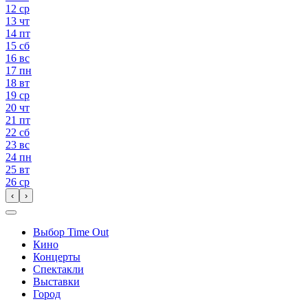
12
ср
13
чт
14
пт
15
сб
16
вс
17
пн
18
вт
19
ср
20
чт
21
пт
22
сб
23
вс
24
пн
25
вт
26
ср
‹
›
Выбор Time Out
Кино
Концерты
Спектакли
Выставки
Город