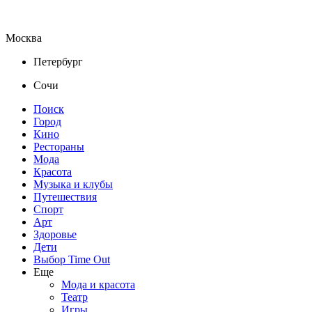
Москва
Петербург
Сочи
Поиск
Город
Кино
Рестораны
Мода
Красота
Музыка и клубы
Путешествия
Спорт
Арт
Здоровье
Дети
Выбор Time Out
Еще
Мода и красота
Театр
Игры