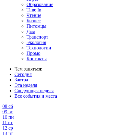
Образование
Time In
Чтение
Бизнес
Питомцы
Дом
Транспорт
Экология
Технологии
Промо
Контакты
Чем заняться:
Сегодня
Завтра
Эта неделя
Следующая неделя
Все события и места
08
сб
09
вс
10
пн
11
вт
12
ср
13
чт