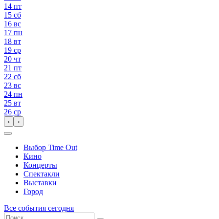
14
пт
15
сб
16
вс
17
пн
18
вт
19
ср
20
чт
21
пт
22
сб
23
вс
24
пн
25
вт
26
ср
‹
›
Выбор Time Out
Кино
Концерты
Спектакли
Выставки
Город
Все события сегодня