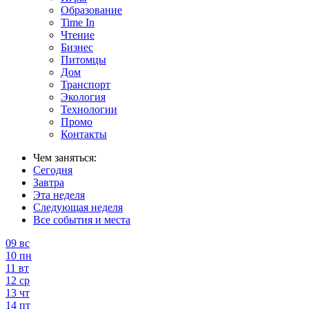
Образование
Time In
Чтение
Бизнес
Питомцы
Дом
Транспорт
Экология
Технологии
Промо
Контакты
Чем заняться:
Сегодня
Завтра
Эта неделя
Следующая неделя
Все события и места
09
вс
10
пн
11
вт
12
ср
13
чт
14
пт