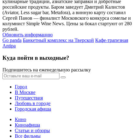
кулинарные традиции, азиатские заправки и добротные
российские продукты. Баром заведует Дмитрий Калистов
(Aviator, Less sugar bar, Metafora), а винную карту составил
Сергей Панов — финалист Московского конкурса сомелье и
колумнист Simple Wine News. Цены за бокал стартуют от 280
рублей.
Обновить информацию
Go panda
Банкетный комплекс на Тверской
Кафе-трапезная
Antipa
Куда пойти в выходные?
Подпишитесь на еженедельную рассылку
Город
В Москве
Путешествия
Любовь в городе
Городская афиша
Кино
Киноафиша
Статьи и обзоры
Все фильмы