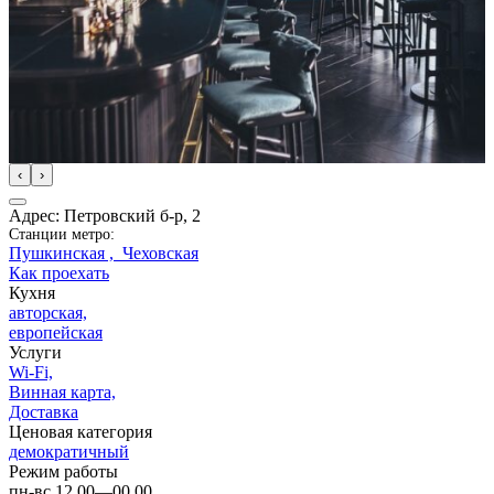
‹
›
Адрес: Петровский б-р, 2
Станции метро:
Пушкинская ,
Чеховская
Как проехать
Кухня
авторская,
европейская
Услуги
Wi-Fi,
Винная карта,
Доставка
Ценовая категория
демократичный
Режим работы
пн-вс 12.00—00.00