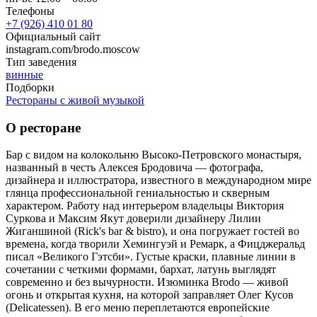
Телефоны
+7 (926) 410 01 80
Официальный сайт
instagram.com/brodo.moscow
Тип заведения
винные
Подборки
Рестораны с живой музыкой
О ресторане
Бар с видом на колокольню Высоко-Петровского монастыря,
названный в честь Алексея Бродовича — фотографа,
дизайнера и иллюстратора, известного в международном мире
глянца профессиональной гениальностью и скверным
характером. Работу над интерьером владельцы Виктория
Суркова и Максим Якут доверили дизайнеру Лилии
Жиганшиной (Rick's bar & bistro), и она погружает гостей во
времена, когда творили Хемингуэй и Ремарк, а Фицджеральд
писал «Великого Гэтсби». Густые краски, плавные линии в
сочетании с четкими формами, бархат, латунь выглядят
современно и без вычурности. Изюминка Brodo — живой
огонь и открытая кухня, на которой заправляет Олег Кусов
(Delicatessen). В его меню переплетаются европейские