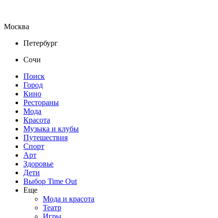
Москва
Петербург
Сочи
Поиск
Город
Кино
Рестораны
Мода
Красота
Музыка и клубы
Путешествия
Спорт
Арт
Здоровье
Дети
Выбор Time Out
Еще
Мода и красота
Театр
Игры