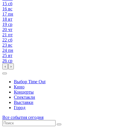
15
сб
16
вс
17
пн
18
вт
19
ср
20
чт
21
пт
22
сб
23
вс
24
пн
25
вт
26
ср
‹
›
Выбор Time Out
Кино
Концерты
Спектакли
Выставки
Город
Все события сегодня