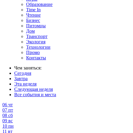
Образование
Time In
Чтение
Бизнес
Питомцы
Дом
Транспорт
Экология
Технологии
Промо
Контакты
Чем заняться:
Сегодня
Завтра
Эта неделя
Следующая неделя
Все события и места
06
чт
07
пт
08
сб
09
вс
10
пн
11
вт