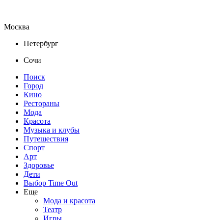
Москва
Петербург
Сочи
Поиск
Город
Кино
Рестораны
Мода
Красота
Музыка и клубы
Путешествия
Спорт
Арт
Здоровье
Дети
Выбор Time Out
Еще
Мода и красота
Театр
Игры