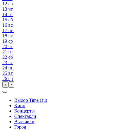
12
ср
13
чт
14
пт
15
сб
16
вс
17
пн
18
вт
19
ср
20
чт
21
пт
22
сб
23
вс
24
пн
25
вт
26
ср
‹
›
Выбор Time Out
Кино
Концерты
Спектакли
Выставки
Город