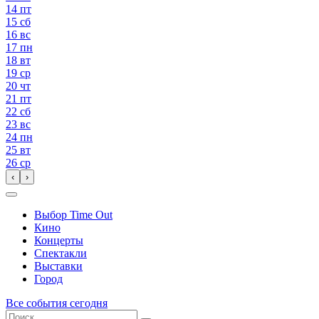
14
пт
15
сб
16
вс
17
пн
18
вт
19
ср
20
чт
21
пт
22
сб
23
вс
24
пн
25
вт
26
ср
‹
›
Выбор Time Out
Кино
Концерты
Спектакли
Выставки
Город
Все события сегодня