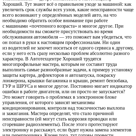
Хороший. Тут знают всё о правильном уходе за машиной: как
увеличить срок службы всех узлов, какие неисправности чаще
всего возникают у определённых моделей авто, на что
необходимо обратить особое внимание при работе
с машинами «почтенного возраста» и многое другое. При
необходимости вы сможете присутствовать во время
обслуживания автомобиля — это поможет вам убедиться, что
он попал в руки к настоящим профессионалам. Ни один
из водителей не захочет носиться от одного сервиса к другому,
если у него есть сразу несколько проблем абсолютно разного
характера. В Автотехцентре Хороший трудятся
многопрофильные мастера, которым не составит труда
выполнить самые разнообразные задачи, к примеру установку
защиты картера, дефлекторов и автозапуска, покраску
лонжерона, крышки багажника и крыши, ремонт бензобака,
ГУР и ШРУСа и многое другое. Постоянно мигает индикатор
ошибки в работе двигателя, или он просто не запускается?
Это может говорить о проблемах в электронном блоке
управления, от которого зависят механизмы
кондиционирования, контроля над токсичностью выхлопа
и зажигания. Мастера определят, что стало причиной
неисправности (ей могут стать коррозия проводки или
сгоревшие радиоэлементы). После этого протестируют
электронику и расскажут, если будет нужна замена элементов
или перепрошивка. Кроме того, тут готовы провести