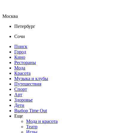
Москва
Петербург
Сочи
Поиск
Город
Кино
Рестораны
Мода
Красота
Музыка и клубы
Путешествия
Спорт
Арт
Здоровье
Дети
Выбор Time Out
Еще
Мода и красота
Театр
Игры