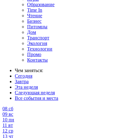
Образование
Time In
Чтение
Бизнес
Питомцы
Дом
Транспорт
Экология
Технологии
Промо
Контакты
Чем заняться:
Сегодня
Завтра
Эта неделя
Следующая неделя
Все события и места
08
сб
09
вс
10
пн
11
вт
12
ср
13
чт