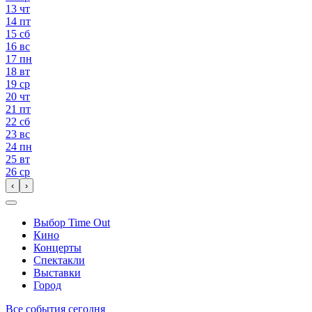
13
чт
14
пт
15
сб
16
вс
17
пн
18
вт
19
ср
20
чт
21
пт
22
сб
23
вс
24
пн
25
вт
26
ср
‹
›
Выбор Time Out
Кино
Концерты
Спектакли
Выставки
Город
Все события сегодня