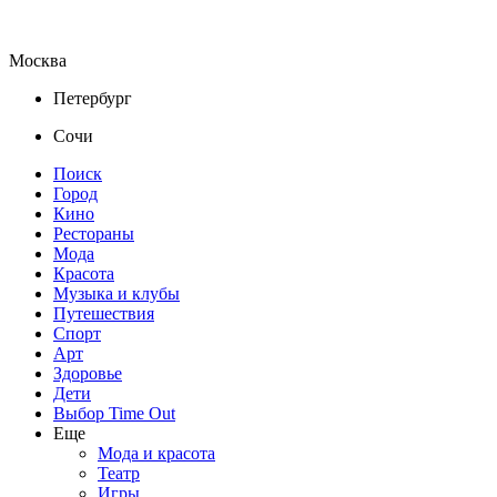
Москва
Петербург
Сочи
Поиск
Город
Кино
Рестораны
Мода
Красота
Музыка и клубы
Путешествия
Спорт
Арт
Здоровье
Дети
Выбор Time Out
Еще
Мода и красота
Театр
Игры