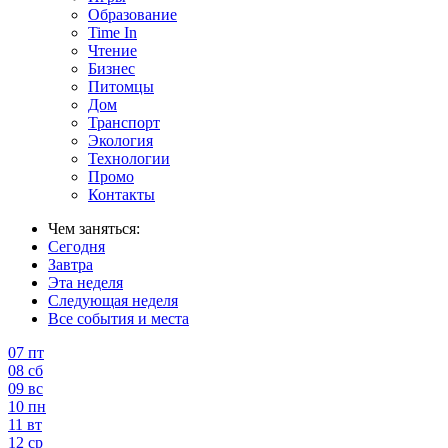
Образование
Time In
Чтение
Бизнес
Питомцы
Дом
Транспорт
Экология
Технологии
Промо
Контакты
Чем заняться:
Сегодня
Завтра
Эта неделя
Следующая неделя
Все события и места
07
пт
08
сб
09
вс
10
пн
11
вт
12
ср