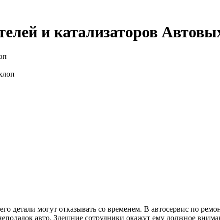
телей и катализаторов Автов
оп
го детали могут отказывать со временем. В автосервис по ремо
неполадок авто. Здешние сотрудники окажут ему должное внима