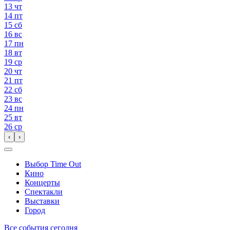
13
чт
14
пт
15
сб
16
вс
17
пн
18
вт
19
ср
20
чт
21
пт
22
сб
23
вс
24
пн
25
вт
26
ср
‹
›
Выбор Time Out
Кино
Концерты
Спектакли
Выставки
Город
Все события сегодня