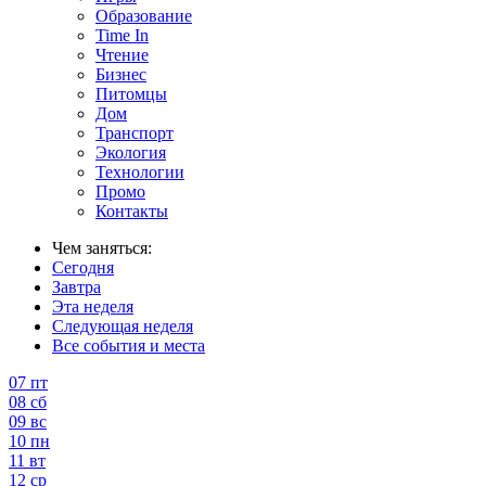
Образование
Time In
Чтение
Бизнес
Питомцы
Дом
Транспорт
Экология
Технологии
Промо
Контакты
Чем заняться:
Сегодня
Завтра
Эта неделя
Следующая неделя
Все события и места
07
пт
08
сб
09
вс
10
пн
11
вт
12
ср