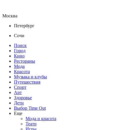
Москва
Петербург
Сочи
Поиск
Город
Кино
Рестораны
Мода
Красота
Музыка и клубы
Путешествия
Спорт
Арт
Здоровье
Дети
Выбор Time Out
Еще
Мода и красота
Театр
Игры