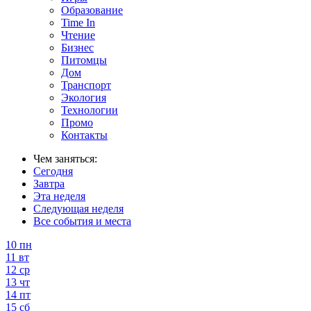
Образование
Time In
Чтение
Бизнес
Питомцы
Дом
Транспорт
Экология
Технологии
Промо
Контакты
Чем заняться:
Сегодня
Завтра
Эта неделя
Следующая неделя
Все события и места
10
пн
11
вт
12
ср
13
чт
14
пт
15
сб