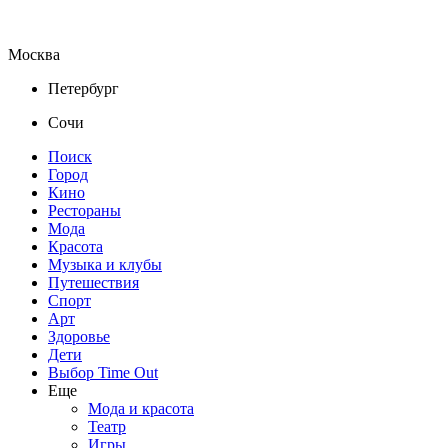
Москва
Петербург
Сочи
Поиск
Город
Кино
Рестораны
Мода
Красота
Музыка и клубы
Путешествия
Спорт
Арт
Здоровье
Дети
Выбор Time Out
Еще
Мода и красота
Театр
Игры