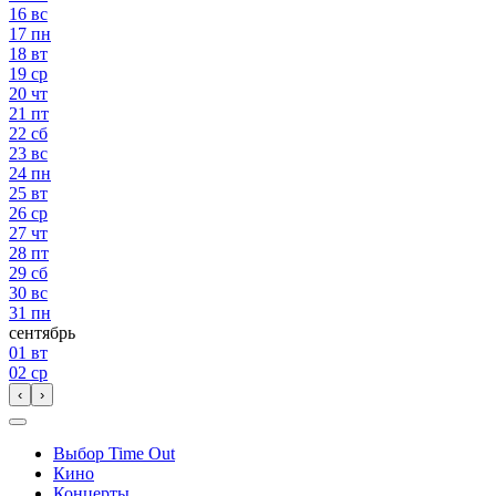
16
вс
17
пн
18
вт
19
ср
20
чт
21
пт
22
сб
23
вс
24
пн
25
вт
26
ср
27
чт
28
пт
29
сб
30
вс
31
пн
сентябрь
01
вт
02
ср
‹
›
Выбор Time Out
Кино
Концерты