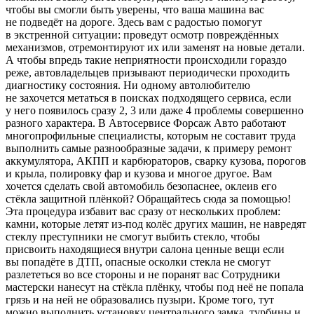
чтобы вы смогли быть уверены, что ваша машина вас
не подведёт на дороге. Здесь вам с радостью помогут
в экстренной ситуации: проведут осмотр повреждённых
механизмов, отремонтируют их или заменят на новые детали.
А чтобы впредь такие неприятности происходили гораздо
реже, автовладельцев призывают периодически проходить
диагностику состояния. Ни одному автолюбителю
не захочется метаться в поисках подходящего сервиса, если
у него появилось сразу 2, 3 или даже 4 проблемы совершенно
разного характера. В Автосервисе Форсаж Авто работают
многопрофильные специалисты, которым не составит труда
выполнить самые разнообразные задачи, к примеру ремонт
аккумулятора, АКПП и карбюраторов, сварку кузова, порогов
и крыла, полировку фар и кузова и многое другое. Вам
хочется сделать свой автомобиль безопаснее, оклеив его
стёкла защитной плёнкой? Обращайтесь сюда за помощью!
Эта процедура избавит вас сразу от нескольких проблем:
камни, которые летят из-под колёс других машин, не навредят
стеклу преступники не смогут выбить стекло, чтобы
присвоить находящиеся внутри салона ценные вещи если
вы попадёте в ДТП, опасные осколки стекла не смогут
разлететься во все стороны и не поранят вас Сотрудники
мастерски нанесут на стёкла плёнку, чтобы под неё не попала
грязь и на ней не образовались пузыри. Кроме того, тут
можно выполнить установку центрального замка, турбины и