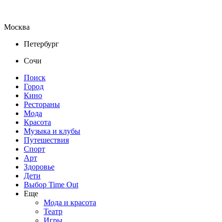
Москва
Петербург
Сочи
Поиск
Город
Кино
Рестораны
Мода
Красота
Музыка и клубы
Путешествия
Спорт
Арт
Здоровье
Дети
Выбор Time Out
Еще
Мода и красота
Театр
Игры