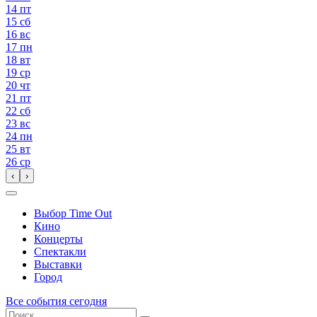
14
пт
15
сб
16
вс
17
пн
18
вт
19
ср
20
чт
21
пт
22
сб
23
вс
24
пн
25
вт
26
ср
‹
›
Выбор Time Out
Кино
Концерты
Спектакли
Выставки
Город
Все события сегодня