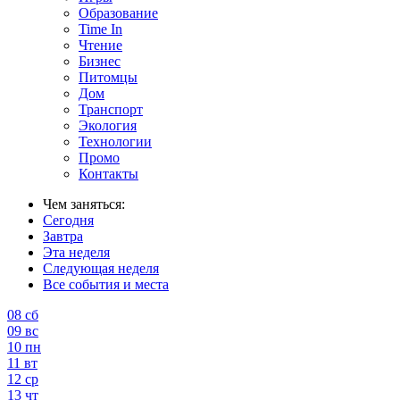
Образование
Time In
Чтение
Бизнес
Питомцы
Дом
Транспорт
Экология
Технологии
Промо
Контакты
Чем заняться:
Сегодня
Завтра
Эта неделя
Следующая неделя
Все события и места
08
сб
09
вс
10
пн
11
вт
12
ср
13
чт