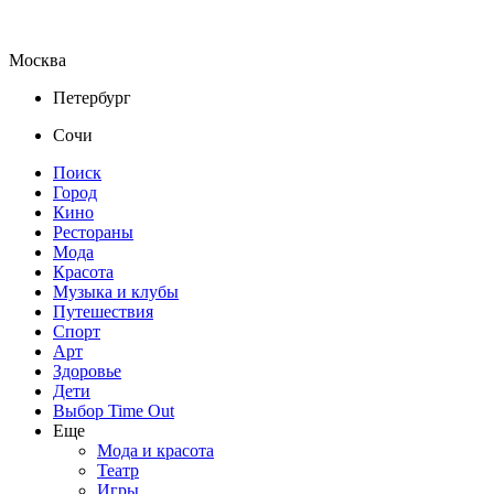
Москва
Петербург
Сочи
Поиск
Город
Кино
Рестораны
Мода
Красота
Музыка и клубы
Путешествия
Спорт
Арт
Здоровье
Дети
Выбор Time Out
Еще
Мода и красота
Театр
Игры