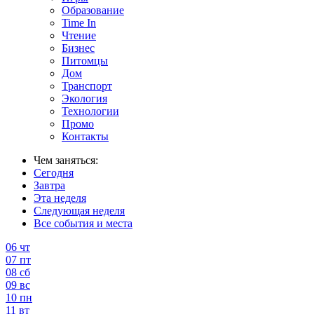
Образование
Time In
Чтение
Бизнес
Питомцы
Дом
Транспорт
Экология
Технологии
Промо
Контакты
Чем заняться:
Сегодня
Завтра
Эта неделя
Следующая неделя
Все события и места
06
чт
07
пт
08
сб
09
вс
10
пн
11
вт