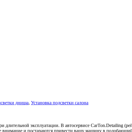
дсветки днища
,
Установка подсветки салона
и длительной эксплуатации. В автосервисе CarTon.Detailing (р
ое внимание и постараются привести вашу машину в подобающи