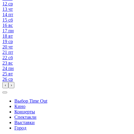
12
ср
13
чт
14
пт
15
сб
16
вс
17
пн
18
вт
19
ср
20
чт
21
пт
22
сб
23
вс
24
пн
25
вт
26
ср
‹
›
Выбор Time Out
Кино
Концерты
Спектакли
Выставки
Город