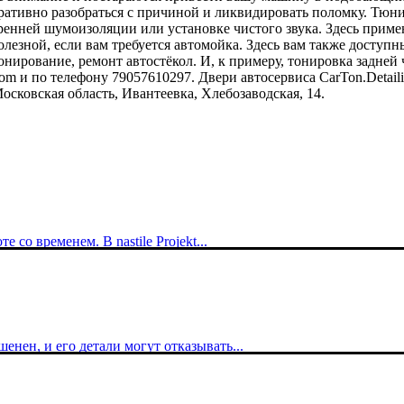
еративно разобраться с причиной и ликвидировать поломку. Тюн
енней шумоизоляции или установке чистого звука. Здесь приме
лезной, если вам требуется автомойка. Здесь вам также доступн
онирование, ремонт автостёкол. И, к примеру, тонировка задней
om и по телефону 79057610297. Двери автосервиса CarTon.Detail
Московская область, Ивантеевка, Хлебозаводская, 14.
со временем. В nastile Projekt...
нен, и его детали могут отказывать...