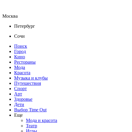
Москва
Петербург
Сочи
Поиск
Город
Кино
Рестораны
Мода
Красота
Музыка и клубы
Путешествия
Спорт
Арт
Здоровье
Дети
Выбор Time Out
Еще
Мода и красота
Театр
Игры