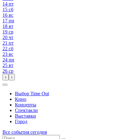
14
пт
15
сб
16
вс
17
пн
18
вт
19
ср
20
чт
21
пт
22
сб
23
вс
24
пн
25
вт
26
ср
‹
›
Выбор Time Out
Кино
Концерты
Спектакли
Выставки
Город
Все события сегодня