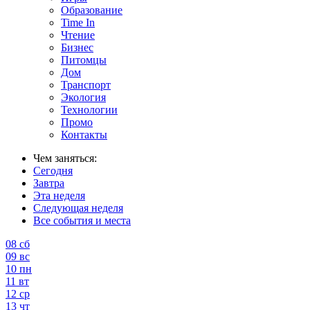
Образование
Time In
Чтение
Бизнес
Питомцы
Дом
Транспорт
Экология
Технологии
Промо
Контакты
Чем заняться:
Сегодня
Завтра
Эта неделя
Следующая неделя
Все события и места
08
сб
09
вс
10
пн
11
вт
12
ср
13
чт