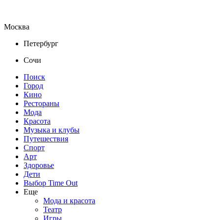
Москва
Петербург
Сочи
Поиск
Город
Кино
Рестораны
Мода
Красота
Музыка и клубы
Путешествия
Спорт
Арт
Здоровье
Дети
Выбор Time Out
Еще
Мода и красота
Театр
Игры