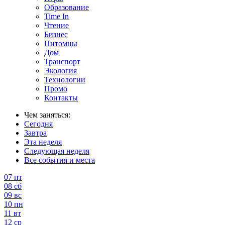
Образование
Time In
Чтение
Бизнес
Питомцы
Дом
Транспорт
Экология
Технологии
Промо
Контакты
Чем заняться:
Сегодня
Завтра
Эта неделя
Следующая неделя
Все события и места
07
пт
08
сб
09
вс
10
пн
11
вт
12
ср