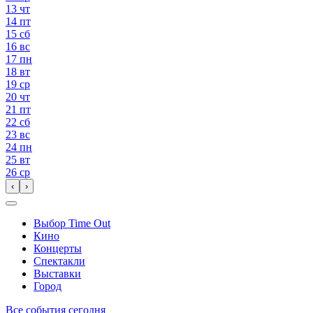
13
чт
14
пт
15
сб
16
вс
17
пн
18
вт
19
ср
20
чт
21
пт
22
сб
23
вс
24
пн
25
вт
26
ср
‹
›
Выбор Time Out
Кино
Концерты
Спектакли
Выставки
Город
Все события сегодня