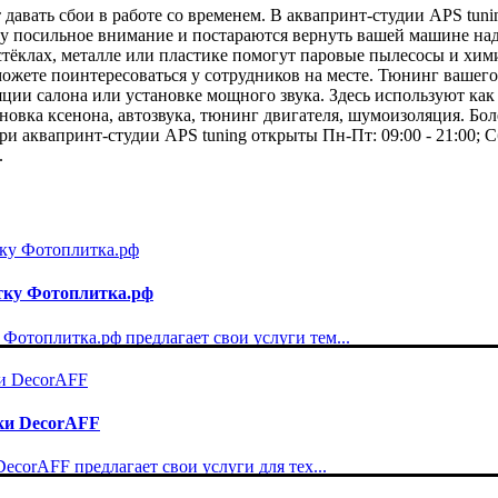
давать сбои в работе со временем. В аквапринт-студии APS tun
му посильное внимание и постараются вернуть вашей машине на
стёклах, металле или пластике помогут паровые пылесосы и хим
жете поинтересоваться у сотрудников на месте. Тюнинг вашего 
яции салона или установке мощного звука. Здесь используют как
овка ксенона, автозвука, тюнинг двигателя, шумоизоляция. Бо
ери аквапринт-студии APS tuning открыты Пн-Пт: 09:00 - 21:00; С
.
тку Фотоплитка.рф
отоплитка.рф предлагает свои услуги тем...
ки DecorAFF
corAFF предлагает свои услуги для тех...