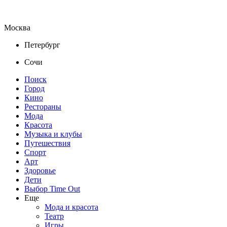
Москва
Петербург
Сочи
Поиск
Город
Кино
Рестораны
Мода
Красота
Музыка и клубы
Путешествия
Спорт
Арт
Здоровье
Дети
Выбор Time Out
Еще
Мода и красота
Театр
Игры