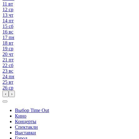
11
вт
12
ср
13
чт
14
пт
15
сб
16
вс
17
пн
18
вт
19
ср
20
чт
21
пт
22
сб
23
вс
24
пн
25
вт
26
ср
‹
›
Выбор Time Out
Кино
Концерты
Спектакли
Выставки
Город