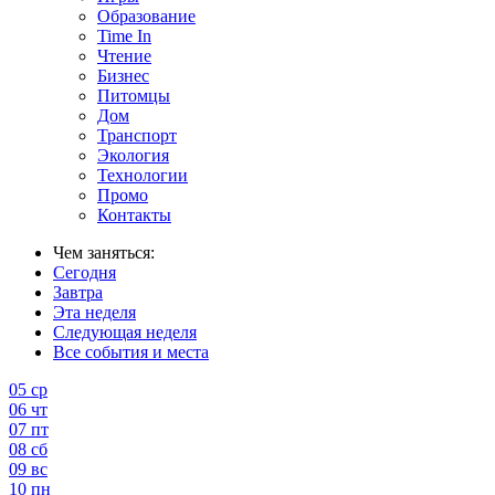
Образование
Time In
Чтение
Бизнес
Питомцы
Дом
Транспорт
Экология
Технологии
Промо
Контакты
Чем заняться:
Сегодня
Завтра
Эта неделя
Следующая неделя
Все события и места
05
ср
06
чт
07
пт
08
сб
09
вс
10
пн