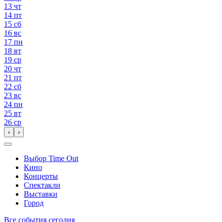
13
чт
14
пт
15
сб
16
вс
17
пн
18
вт
19
ср
20
чт
21
пт
22
сб
23
вс
24
пн
25
вт
26
ср
‹
›
Выбор Time Out
Кино
Концерты
Спектакли
Выставки
Город
Все события сегодня