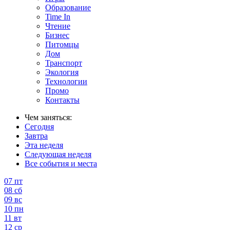
Образование
Time In
Чтение
Бизнес
Питомцы
Дом
Транспорт
Экология
Технологии
Промо
Контакты
Чем заняться:
Сегодня
Завтра
Эта неделя
Следующая неделя
Все события и места
07
пт
08
сб
09
вс
10
пн
11
вт
12
ср