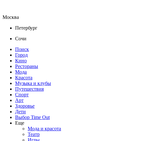
Москва
Петербург
Сочи
Поиск
Город
Кино
Рестораны
Мода
Красота
Музыка и клубы
Путешествия
Спорт
Арт
Здоровье
Дети
Выбор Time Out
Еще
Мода и красота
Театр
Игры