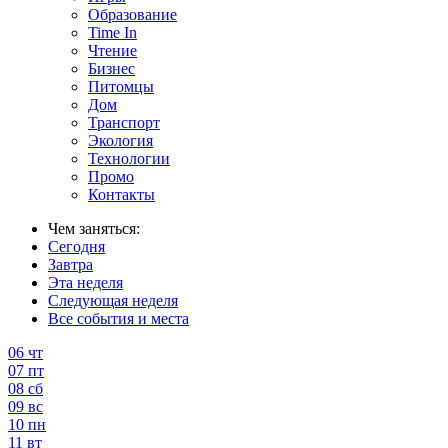
Образование
Time In
Чтение
Бизнес
Питомцы
Дом
Транспорт
Экология
Технологии
Промо
Контакты
Чем заняться:
Сегодня
Завтра
Эта неделя
Следующая неделя
Все события и места
06
чт
07
пт
08
сб
09
вс
10
пн
11
вт