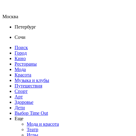
Москва
Петербург
Сочи
Поиск
Город
Кино
Рестораны
Мода
Красота
Музыка и клубы
Путешествия
Спорт
Арт
Здоровье
Дети
Выбор Time Out
Еще
Мода и красота
Театр
Игры