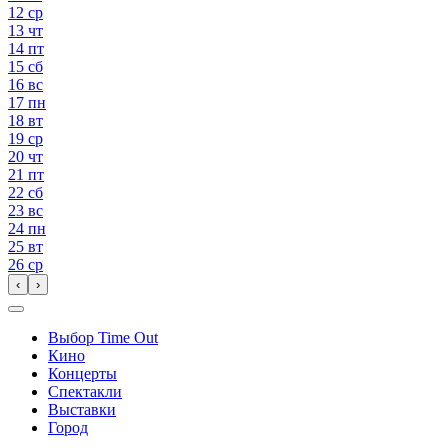
12
ср
13
чт
14
пт
15
сб
16
вс
17
пн
18
вт
19
ср
20
чт
21
пт
22
сб
23
вс
24
пн
25
вт
26
ср
‹
›
Выбор Time Out
Кино
Концерты
Спектакли
Выставки
Город