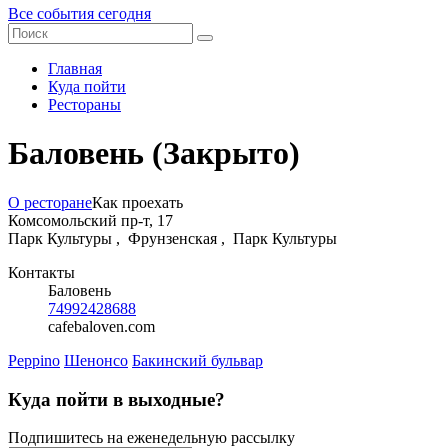
Все события сегодня
Главная
Куда пойти
Рестораны
Баловень
(Закрыто)
О ресторане
Как проехать
Комсомольский пр-т, 17
Парк Культуры ,
Фрунзенская ,
Парк Культуры
Контакты
Баловень
74992428688
cafebaloven.com
Peppino
Шенонсо
Бакинский бульвар
Куда пойти в выходные?
Подпишитесь на еженедельную рассылку