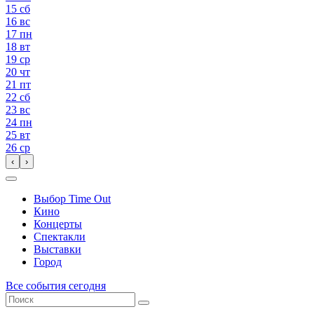
15
сб
16
вс
17
пн
18
вт
19
ср
20
чт
21
пт
22
сб
23
вс
24
пн
25
вт
26
ср
‹
›
Выбор Time Out
Кино
Концерты
Спектакли
Выставки
Город
Все события сегодня