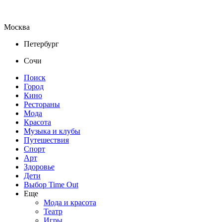
Москва
Петербург
Сочи
Поиск
Город
Кино
Рестораны
Мода
Красота
Музыка и клубы
Путешествия
Спорт
Арт
Здоровье
Дети
Выбор Time Out
Еще
Мода и красота
Театр
Игры