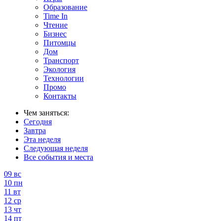
Образование
Time In
Чтение
Бизнес
Питомцы
Дом
Транспорт
Экология
Технологии
Промо
Контакты
Чем заняться:
Сегодня
Завтра
Эта неделя
Следующая неделя
Все события и места
09
вс
10
пн
11
вт
12
ср
13
чт
14
пт