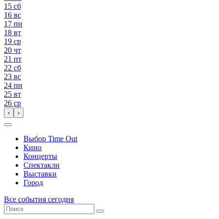
15
сб
16
вс
17
пн
18
вт
19
ср
20
чт
21
пт
22
сб
23
вс
24
пн
25
вт
26
ср
‹
›
Выбор Time Out
Кино
Концерты
Спектакли
Выставки
Город
Все события сегодня