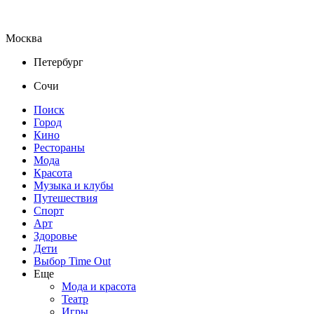
Москва
Петербург
Сочи
Поиск
Город
Кино
Рестораны
Мода
Красота
Музыка и клубы
Путешествия
Спорт
Арт
Здоровье
Дети
Выбор Time Out
Еще
Мода и красота
Театр
Игры