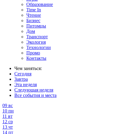
Образование
Time In
Чтение
Бизнес
Питомцы
Дом
Транспорт
Экология
Технологии
Промо
Контакты
Чем заняться:
Сегодня
Завтра
Эта неделя
Следующая неделя
Все события и места
09
вс
10
пн
11
вт
12
ср
13
чт
14
пт