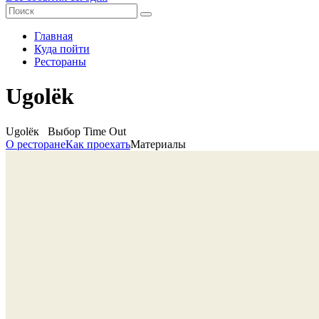
Главная
Куда пойти
Рестораны
Ugolёk
Ugolёк
Выбор Time Out
О ресторане
Как проехать
Материалы