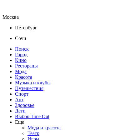
Москва
Петербург
Сочи
Поиск
Город
Кино
Рестораны
Мода
Красота
Музыка и клубы
Путешествия
Спорт
Арт
Здоровье
Дети
Выбор Time Out
Еще
Мода и красота
Театр
Игры