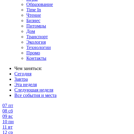
Образование
Time In
Чтение
Бизнес
Питомцы
Дом
Транспорт
Экология
Технологии
Промо
Контакты
Чем заняться:
Сегодня
Завтра
Эта неделя
Следующая неделя
Все события и места
07
пт
08
сб
09
вс
10
пн
11
вт
12
ср