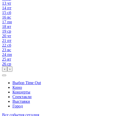
13
чт
14
пт
15
сб
16
вс
17
пн
18
вт
19
ср
20
чт
21
пт
22
сб
23
вс
24
пн
25
вт
26
ср
‹
›
Выбор Time Out
Кино
Концерты
Спектакли
Выставки
Город
Все события сегодня