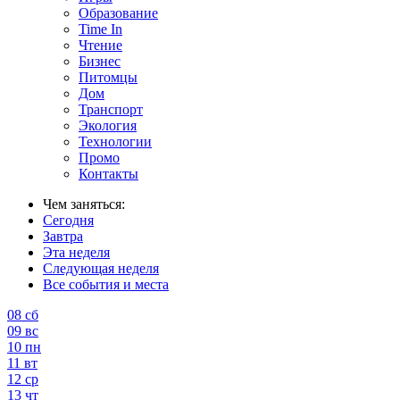
Образование
Time In
Чтение
Бизнес
Питомцы
Дом
Транспорт
Экология
Технологии
Промо
Контакты
Чем заняться:
Сегодня
Завтра
Эта неделя
Следующая неделя
Все события и места
08
сб
09
вс
10
пн
11
вт
12
ср
13
чт