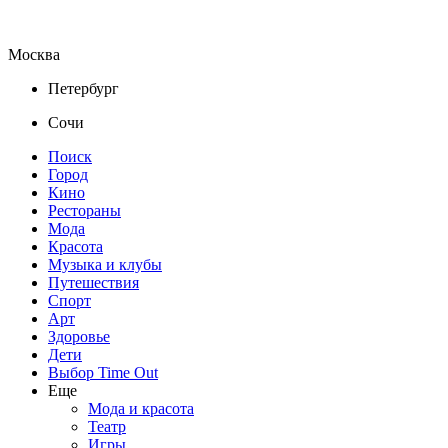
Москва
Петербург
Сочи
Поиск
Город
Кино
Рестораны
Мода
Красота
Музыка и клубы
Путешествия
Спорт
Арт
Здоровье
Дети
Выбор Time Out
Еще
Мода и красота
Театр
Игры