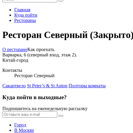
Главная
Куда пойти
Рестораны
Ресторан Северный
(Закрыто
О ресторане
Как проехать
Варварка, 6 (северный вход, этаж 2).
Китай-город
Контакты
Ресторан Северный
Сакартвело
St Peter’s & St Anton
Полторы комнаты
Куда пойти в выходные?
Подпишитесь на еженедельную рассылку
Город
В Москве