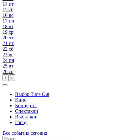
14
пт
15
сб
16
вс
17
пн
18
вт
19
ср
20
чт
21
пт
22
сб
23
вс
24
пн
25
вт
26
ср
‹
›
Выбор Time Out
Кино
Концерты
Спектакли
Выставки
Город
Все события сегодня