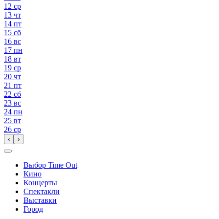
12
ср
13
чт
14
пт
15
сб
16
вс
17
пн
18
вт
19
ср
20
чт
21
пт
22
сб
23
вс
24
пн
25
вт
26
ср
‹
›
Выбор Time Out
Кино
Концерты
Спектакли
Выставки
Город