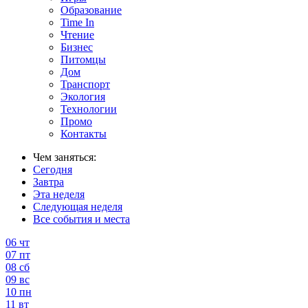
Образование
Time In
Чтение
Бизнес
Питомцы
Дом
Транспорт
Экология
Технологии
Промо
Контакты
Чем заняться:
Сегодня
Завтра
Эта неделя
Следующая неделя
Все события и места
06
чт
07
пт
08
сб
09
вс
10
пн
11
вт