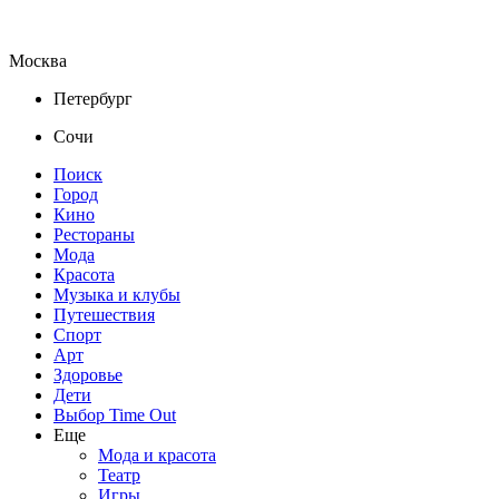
Москва
Петербург
Сочи
Поиск
Город
Кино
Рестораны
Мода
Красота
Музыка и клубы
Путешествия
Спорт
Арт
Здоровье
Дети
Выбор Time Out
Еще
Мода и красота
Театр
Игры