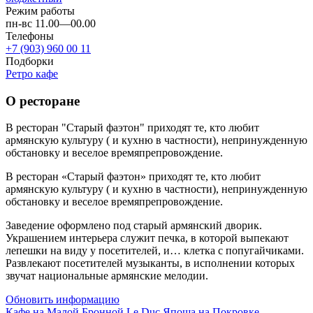
Режим работы
пн-вс 11.00—00.00
Телефоны
+7 (903) 960 00 11
Подборки
Ретро кафе
О ресторане
В ресторан "Старый фаэтон" приходят те, кто любит
армянскую культуру ( и кухню в частности), непринужденную
обстановку и веселое времяпрепровождение.
В ресторан «Старый фаэтон» приходят те, кто любит
армянскую культуру ( и кухню в частности), непринужденную
обстановку и веселое времяпрепровождение.
Заведение оформлено под старый армянский дворик.
Украшением интерьера служит печка, в которой выпекают
лепешки на виду у посетителей, и… клетка с попугайчиками.
Развлекают посетителей музыканты, в исполнении которых
звучат национальные армянские мелодии.
Обновить информацию
Кафе на Малой Бронной
Le Duc
Япоша на Покровке