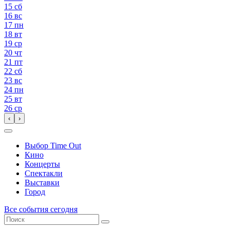
15
сб
16
вс
17
пн
18
вт
19
ср
20
чт
21
пт
22
сб
23
вс
24
пн
25
вт
26
ср
‹
›
Выбор Time Out
Кино
Концерты
Спектакли
Выставки
Город
Все события сегодня