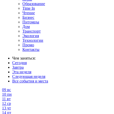
Образование
Time In
Чтение
Бизнес
Питомцы
Дом
Транспорт
Экология
Технологии
Промо
Контакты
Чем заняться:
Сегодня
Завтра
Эта неделя
Следующая неделя
Все события и места
09
вс
10
пн
11
вт
12
ср
13
чт
14
пт