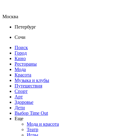
Москва
Петербург
Сочи
Поиск
Город
Кино
Рестораны
Мода
Красота
Музыка и клубы
Путешествия
Спорт
Арт
Здоровье
Дети
Выбор Time Out
Еще
Мода и красота
Театр
Игры