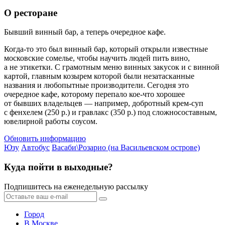
О ресторане
Бывший винный бар, а теперь очередное кафе.
Когда-то это был винный бар, который открыли известные
московские сомелье, чтобы научить людей пить вино,
а не этикетки. С грамотным меню винных закусок и с винной
картой, главным козырем которой были незатасканные
названия и любопытные производители. Сегодня это
очередное кафе, которому перепало кое-что хорошее
от бывших владельцев — например, добротный крем-суп
с фенхелем (250 р.) и гравлакс (350 р.) под сложносоставным,
ювелирной работы соусом.
Обновить информацию
Юзу
Автобус
Васаби\Розарио (на Васильевском острове)
Куда пойти в выходные?
Подпишитесь на еженедельную рассылку
Город
В Москве