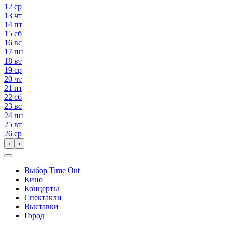
12
ср
13
чт
14
пт
15
сб
16
вс
17
пн
18
вт
19
ср
20
чт
21
пт
22
сб
23
вс
24
пн
25
вт
26
ср
‹
›
Выбор Time Out
Кино
Концерты
Спектакли
Выставки
Город