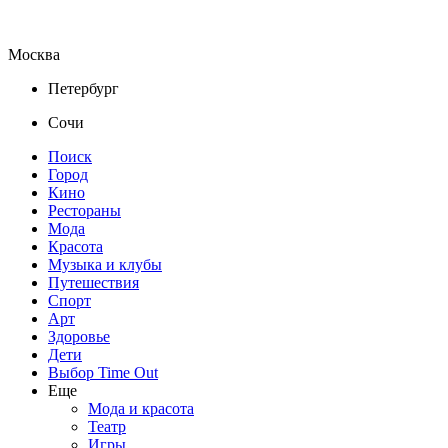
Москва
Петербург
Сочи
Поиск
Город
Кино
Рестораны
Мода
Красота
Музыка и клубы
Путешествия
Спорт
Арт
Здоровье
Дети
Выбор Time Out
Еще
Мода и красота
Театр
Игры