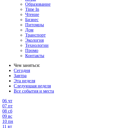
Образование
Time In
Чтение
Бизнес
Питомцы
Дом
Транспорт
Экология
Технологии
Промо
Контакты
Чем заняться:
Сегодня
Завтра
Эта неделя
Следующая неделя
Все события и места
06
чт
07
пт
08
сб
09
вс
10
пн
11
вт