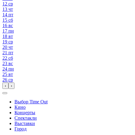
12
ср
13
чт
14
пт
15
сб
16
вс
17
пн
18
вт
19
ср
20
чт
21
пт
22
сб
23
вс
24
пн
25
вт
26
ср
‹
›
Выбор Time Out
Кино
Концерты
Спектакли
Выставки
Город