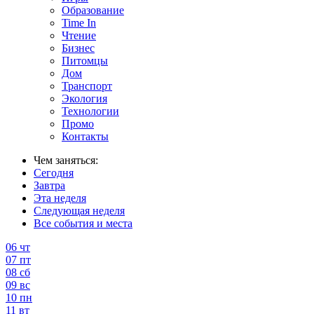
Образование
Time In
Чтение
Бизнес
Питомцы
Дом
Транспорт
Экология
Технологии
Промо
Контакты
Чем заняться:
Сегодня
Завтра
Эта неделя
Следующая неделя
Все события и места
06
чт
07
пт
08
сб
09
вс
10
пн
11
вт