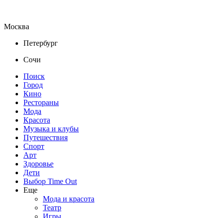
Москва
Петербург
Сочи
Поиск
Город
Кино
Рестораны
Мода
Красота
Музыка и клубы
Путешествия
Спорт
Арт
Здоровье
Дети
Выбор Time Out
Еще
Мода и красота
Театр
Игры