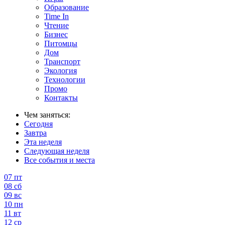
Образование
Time In
Чтение
Бизнес
Питомцы
Дом
Транспорт
Экология
Технологии
Промо
Контакты
Чем заняться:
Сегодня
Завтра
Эта неделя
Следующая неделя
Все события и места
07
пт
08
сб
09
вс
10
пн
11
вт
12
ср