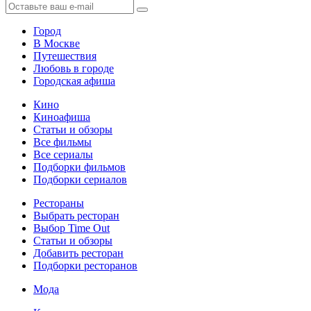
Город
В Москве
Путешествия
Любовь в городе
Городская афиша
Кино
Киноафиша
Статьи и обзоры
Все фильмы
Все сериалы
Подборки фильмов
Подборки сериалов
Рестораны
Выбрать ресторан
Выбор Time Out
Статьи и обзоры
Добавить ресторан
Подборки ресторанов
Мода