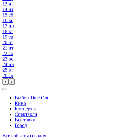
13
чт
14
пт
15
сб
16
вс
17
пн
18
вт
19
ср
20
чт
21
пт
22
сб
23
вс
24
пн
25
вт
26
ср
‹
›
Выбор Time Out
Кино
Концерты
Спектакли
Выставки
Город
Все события сегодня