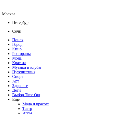
Москва
Петербург
Сочи
Поиск
Город
Кино
Рестораны
Мода
Красота
Музыка и клубы
Путешествия
Спорт
Арт
Здоровье
Дети
Выбор Time Out
Еще
Мода и красота
Театр
Игры